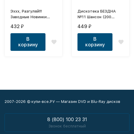
Эххх, Разгуляй!!!
Дискотека БЕЗДНА
Заводные Новинки
№11 Шансон (200
выпуск 2
новых хитов)
432
449
₽
₽
В
В
корзину
корзину
2007-2026 © купи-все.РУ — Магазин DVD и Blu-Ray дисков
8 (800) 100 23 31
Звонок бесплатный