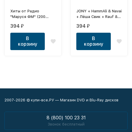
Хиты от Радио
JONY + HammAli & Navai
"Маруся ФМ" (200
+ Лёша Свик + Rauf &
русских хитов)
Faik (вкл. все синглы)
394
394
₽
₽
В
В
корзину
корзину
2007-2026 © купи-все.РУ — Магазин DVD и Blu-Ray дисков
8 (800) 100 23 31
Звонок бесплатный