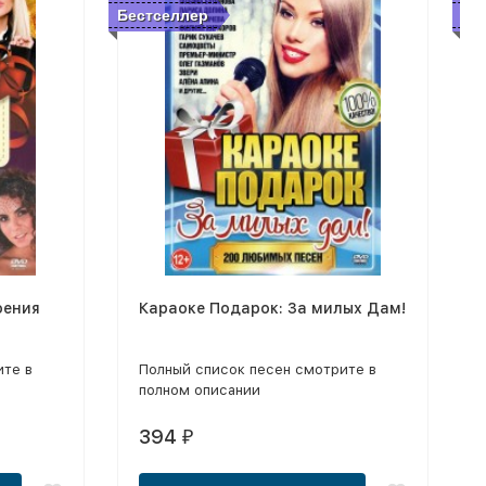
Бестселлер
Бе
оения
Караоке Подарок: За милых Дам!
ите в
Полный список песен смотрите в
полном описании
394
₽