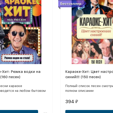
р
Бестселлер
-Хит: Рюмка водки на
Караоке-Хит: Цвет настр
 (160 песен)
синий!!! (150 песен)
песни караоке
Полный список песен смотр
зводятся на любом бытовом
полном описании
вателе DVD
394
₽