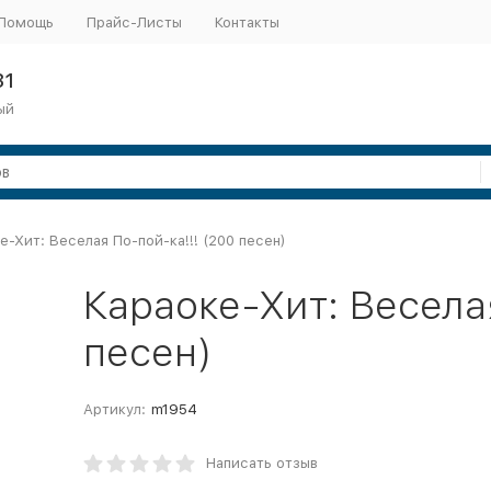
Помощь
Прайс-Листы
Контакты
31
ый
е-Хит: Веселая По-пой-ка!!! (200 песен)
Караоке-Хит: Веселая
песен)
Артикул:
m1954
Написать отзыв