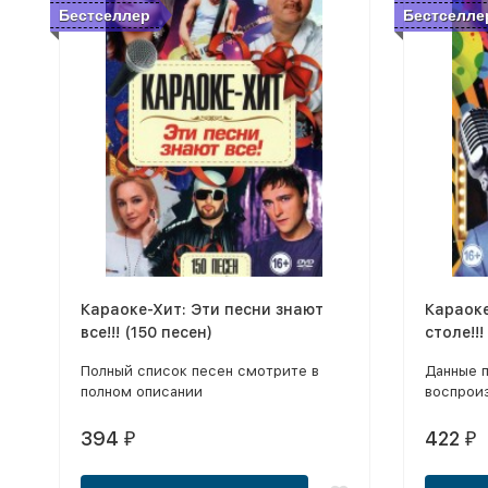
Бестселлер
Бестселле
Караоке-Хит: Эти песни знают
Караоке
все!!! (150 песен)
столе!!!
Полный список песен смотрите в
Данные 
полном описании
воспрои
проигры
394
422
₽
₽