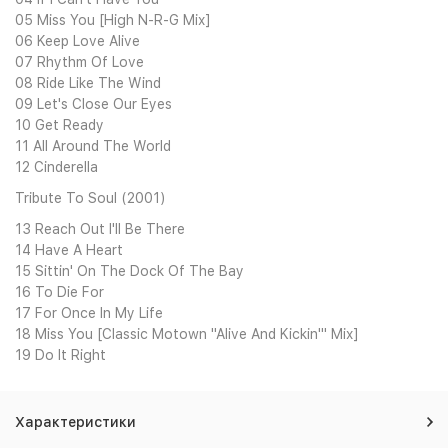
05 Miss You [High N-R-G Mix]
06 Keep Love Alive
07 Rhythm Of Love
08 Ride Like The Wind
09 Let's Close Our Eyes
10 Get Ready
11 All Around The World
12 Cinderella
Tribute To Soul (2001)
13 Reach Out I'll Be There
14 Have A Heart
15 Sittin' On The Dock Of The Bay
16 To Die For
17 For Once In My Life
18 Miss You [Classic Motown ''Alive And Kickin''' Mix]
19 Do It Right
Характеристики