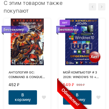
C этим товаром также
покупают
хит
Бестселлер
Бестселлер
-45%
Хит!
АНТОЛОГИЯ GC:
МОЙ КОМПЬЮТЕР # 3
COMMAND & CONQUER
2026: WINDOWS 10 +
# 1 (16 в 1)
СИСТЕМНЫЙ WPI :
452
549
999
₽
₽
₽
WINDOWS 10, X86/X64,
Обновлен!
6 РЕДАКЦИЙ,
В
В
ПРОГРАММЫ НА
корзину
корзину
КАЖДЫЙ ДЕНЬ