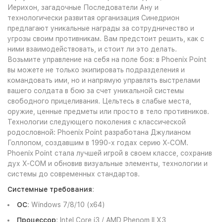
Иерихон, загадочные Последователи Ану и
технологически развитая организация Синедрион
предлагают уникальные награды за сотрудничество и
угрозы своим противникам. Вам предстоит решить, как с
ними взаимодействовать, и стоит ли это делать.
Возьмите управление на себя на поле боя: в Phoenix Point
вы можете не только экипировать подразделения и
командовать ими, но и напрямую управлять выстрелами
вашего солдата в бою за счет уникальной системы
свободного прицеливания. Цельтесь в слабые места,
оружие, ценные предметы или просто в тело противников.
Технологии следующего поколения с классической
родословной: Phoenix Point разработана Джулианом
Голлопом, создавшим в 1990-х годах серию X-COM.
Phoenix Point стала лучшей игрой в своем классе, сохранив
дух X-COM и обновив визуальные элементы, технологии и
системы до современных стандартов.
Системные требования
:
ОС
: Windows 7/8/10 (x64)
Процессор
: Intel Core i3 / AMD Phenom II X3