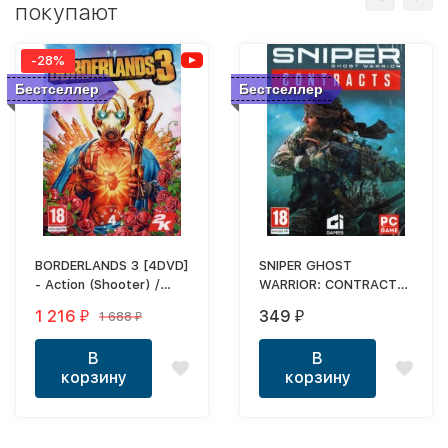
покупают
-28%
Бестселлер
Бестселлер
BORDERLANDS 3 [4DVD]
SNIPER GHOST
- Action (Shooter) /
WARRIOR: CONTRACTS
RPG / 1st Person
- Action (Shooter) / 1st
1 216
349
1 688
₽
₽
₽
Person
В
В
корзину
корзину