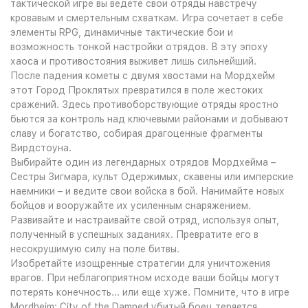
тактической игре вы ведете свои отряды навстречу
кровавым и смертельным схваткам. Игра сочетает в себе
элементы RPG, динамичные тактические бои и
возможность тонкой настройки отрядов. В эту эпоху
хаоса и противостояния выживет лишь сильнейший.
После падения кометы с двумя хвостами на Мордхейм
этот Город Проклятых превратился в поле жестоких
сражений. Здесь противоборствующие отряды яростно
бьются за контроль над ключевыми районами и добывают
славу и богатство, собирая драгоценные фрагменты
Вирдстоуна.
Выбирайте один из легендарных отрядов Мордхейма –
Сестры Зигмара, культ Одержимых, скавены или имперские
наемники – и ведите свои войска в бой. Нанимайте новых
бойцов и вооружайте их усиленным снаряжением.
Развивайте и настраивайте свой отряд, используя опыт,
полученный в успешных заданиях. Превратите его в
несокрушимую силу на поле битвы.
Изобретайте изощренные стратегии для уничтожения
врагов. При неблагоприятном исходе ваши бойцы могут
потерять конечность... или еще хуже. Помните, что в игре
Mordheim: City of the Damned убитый боец теряется