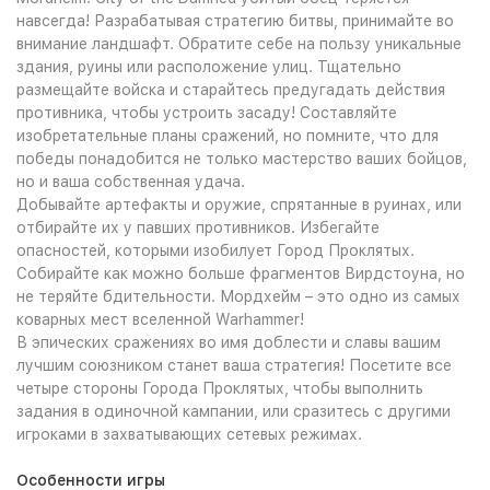
навсегда! Разрабатывая стратегию битвы, принимайте во
внимание ландшафт. Обратите себе на пользу уникальные
здания, руины или расположение улиц. Тщательно
размещайте войска и старайтесь предугадать действия
противника, чтобы устроить засаду! Составляйте
изобретательные планы сражений, но помните, что для
победы понадобится не только мастерство ваших бойцов,
но и ваша собственная удача.
Добывайте артефакты и оружие, спрятанные в руинах, или
отбирайте их у павших противников. Избегайте
опасностей, которыми изобилует Город Проклятых.
Собирайте как можно больше фрагментов Вирдстоуна, но
не теряйте бдительности. Мордхейм – это одно из самых
коварных мест вселенной Warhammer!
В эпических сражениях во имя доблести и славы вашим
лучшим союзником станет ваша стратегия! Посетите все
четыре стороны Города Проклятых, чтобы выполнить
задания в одиночной кампании, или сразитесь с другими
игроками в захватывающих сетевых режимах.
Особенности игры