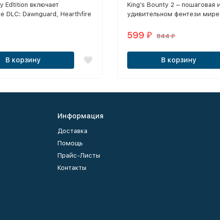
y Edtition включает
King’s Bounty 2 – пошаговая 
 DLC: Dawnguard, Hearthfire
удивительном фентези мире
born.
599
₽
844
₽
В корзину
В корзину
Информация
Доставка
Помощь
Прайс-Листы
Контакты