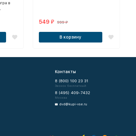
игра в
НАСТРОЙКА КОМПЬЮТЕРА ЗА 5
.
МИНУТ DVD9 - свежая база
549
₽
999
₽
В корзину
Контакты
8 (800) 100 23 31
Звонок бесплатный
8 (495) 409-7432
Москва
dvd@kupi-vse.ru