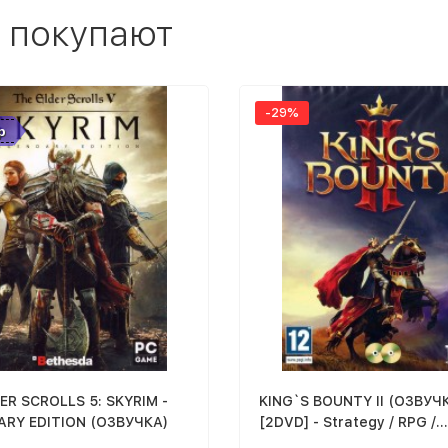
 покупают
-29%
р
ER SCROLLS 5: SKYRIM -
KING`S BOUNTY II (ОЗВУЧ
ARY EDITION (ОЗВУЧКА)
[2DVD] - Strategy / RPG /
Adventure