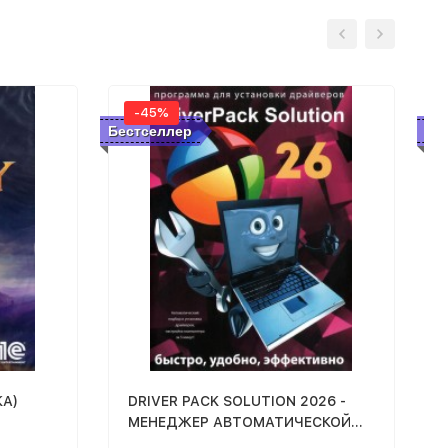
-45%
Бестселлер
Бе
КА)
DRIVER PACK SOLUTION 2026 -
МЕНЕДЖЕР АВТОМАТИЧЕСКОЙ
УСТАНОВКИ ДРАЙВЕРОВ -