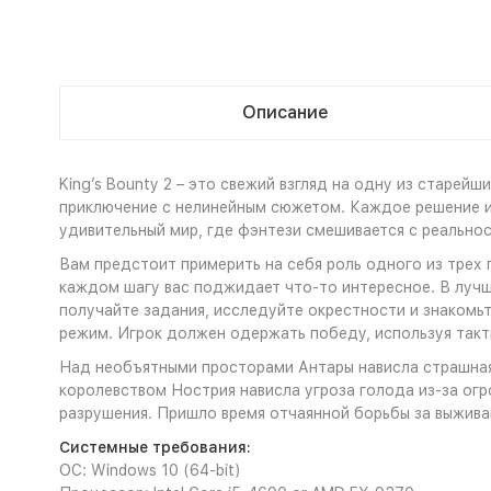
Описание
King’s Bounty 2 – это свежий взгляд на одну из старе
приключение с нелинейным сюжетом. Каждое решение иг
удивительный мир, где фэнтези смешивается с реально
Вам предстоит примерить на себя роль одного из трех 
каждом шагу вас поджидает что-то интересное. В лучши
получайте задания, исследуйте окрестности и знакомь
режим. Игрок должен одержать победу, используя такт
Над необъятными просторами Антары нависла страшная
королевством Нострия нависла угроза голода из-за ог
разрушения. Пришло время отчаянной борьбы за выжива
Системные требования:
ОС: Windows 10 (64-bit)