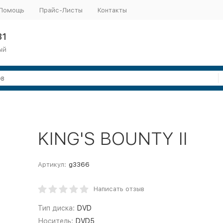
Помощь
Прайс-Листы
Контакты
31
ый
KING'S BOUNTY II
Артикул:
g3366
Написать отзыв
Тип диска:
DVD
Носитель:
DVD5