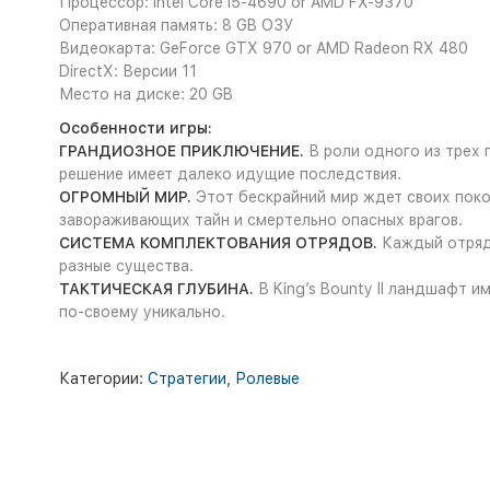
Процессор: Intel Core i5-4690 or AMD FX-9370
Оперативная память: 8 GB ОЗУ
Видеокарта: GeForce GTX 970 or AMD Radeon RX 480
DirectX: Версии 11
Место на диске: 20 GB
Особенности игры:
ГРАНДИОЗНОЕ ПРИКЛЮЧЕНИЕ.
В роли одного из трех 
решение имеет далеко идущие последствия.
ОГРОМНЫЙ МИР.
Этот бескрайний мир ждет своих поко
завораживающих тайн и смертельно опасных врагов.
СИСТЕМА КОМПЛЕКТОВАНИЯ ОТРЯДОВ.
Каждый отряд 
разные существа.
ТАКТИЧЕСКАЯ ГЛУБИНА.
В King’s Bounty II ландшафт 
по-своему уникально.
Категории:
Стратегии
,
Ролевые