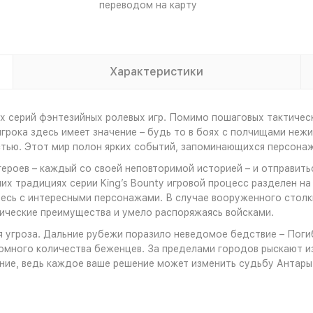
переводом на карту
Характеристики
йших серий фэнтезийных ролевых игр. Помимо пошаговых тактич
рока здесь имеет значение – будь то в боях с полчищами нежи
стью. Этот мир полон ярких событий, запоминающихся персона
героев – каждый со своей неповторимой историей – и отправить
х традициях серии King’s Bounty игровой процесс разделен на 
тесь с интересными персонажами. В случае вооруженного столк
ические преимущества и умело распоряжаясь войсками.
 угроза. Дальние рубежи поразило неведомое бедствие – Поги
ромного количества беженцев. За пределами городов рыскают 
ние, ведь каждое ваше решение может изменить судьбу Антары