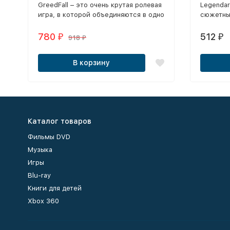
​GreedFall – это очень крутая ролевая
Legendar
игра, в которой объединяются в одно
сюжетные
целое, и огромный открытый мир, и
и Dragon
приключения, и магия, и мистика, и
780
512
₽
₽
918
₽
сражения с многочисленными
противниками, и многое другое…
В корзину
Каталог товаров
Фильмы DVD
Музыка
Игры
Blu-ray
Книги для детей
Xbox 360