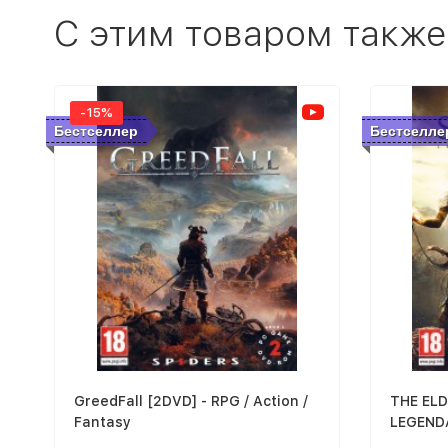
C этим товаром также
-15%
Бестселлер
Бестселле
GreedFall [2DVD] - RPG / Action /
THE ELD
Fantasy
LEGEND