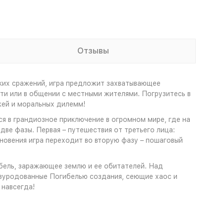
Отзывы
еских сражений, игра предложит захватывающее
ти или в общении с местными жителями. Погрузитесь в
жей и моральных дилемм!
ся в грандиозное приключение в огромном мире, где на
две фазы. Первая – путешествия от третьего лица:
новения игра переходит во вторую фазу – пошаговый
бель, заражающее землю и ее обитателей. Над
изуродованные Погибелью создания, сеющие хаос и
 навсегда!