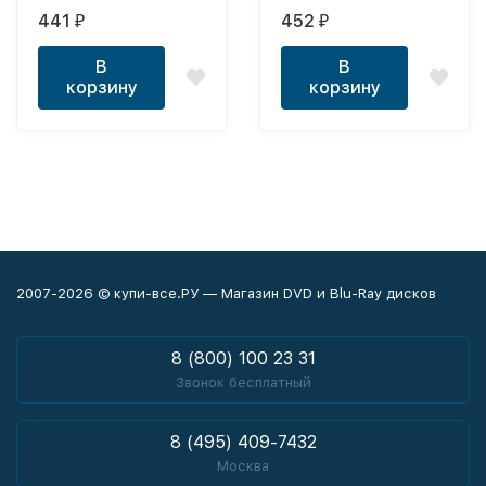
БОНУС:
ИМПЕРИЙ (18 В 1)
441
452
₽
₽
ПРОТИВОСТОЯНИЕ (3
ШТ) (17 В 1)
В
В
корзину
корзину
2007-2026 © купи-все.РУ — Магазин DVD и Blu-Ray дисков
8 (800) 100 23 31
Звонок бесплатный
8 (495) 409-7432
Москва