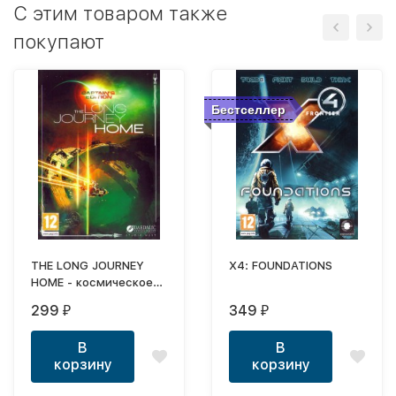
C этим товаром также
покупают
Бестселлер
THE LONG JOURNEY
X4: FOUNDATIONS
HOME - космическое
приключение / action
299
349
₽
₽
В
В
корзину
корзину