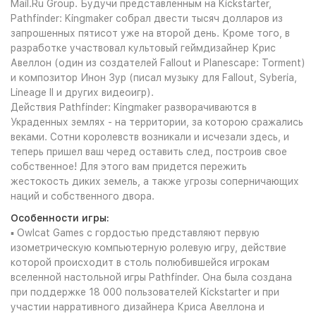
Mail.Ru Group. Будучи представленным на Kickstarter,
Pathfinder: Kingmaker собрал двести тысяч долларов из
запрошенных пятисот уже на второй день. Кроме того, в
разработке участвовал культовый геймдизайнер Крис
Авеллон (один из создателей Fallout и Planescape: Torment)
и композитор Инон Зур (писал музыку для Fallout, Syberia,
Lineage II и других видеоигр).
Действия Pathfinder: Kingmaker разворачиваются в
Украденных землях - на территории, за которою сражались
веками. Сотни королевств возникали и исчезали здесь, и
теперь пришел ваш черед оставить след, построив свое
собственное! Для этого вам придется пережить
жестокость диких земель, а также угрозы соперничающих
наций и собственного двора.
Особенности игры:
▪ Owlcat Games с гордостью представляют первую
изометрическую компьютерную ролевую игру, действие
которой происходит в столь полюбившейся игрокам
вселенной настольной игры Pathfinder. Она была создана
при поддержке 18 000 пользователей Kickstarter и при
участии нарративного дизайнера Криса Авеллона и