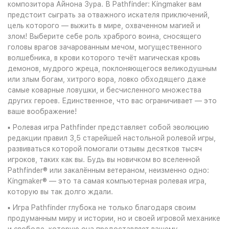
композитора Айнона Зура. В Pathfinder: Kingmaker вам
предстоит сыграть за отважного искателя приключений,
цель которого — выжить в мире, охваченном магией и
злом! Выберите себе роль храброго воина, сносящего
головы врагов зачарованным мечом, могущественного
волшебника, в крови которого течёт магическая кровь
демонов, мудрого жреца, поклоняющегося великодушным
или злым богам, хитрого вора, ловко обходящего даже
самые коварные ловушки, и бесчисленного множества
других героев. Единственное, что вас ограничивает — это
ваше воображение!
▪ Ролевая игра Pathfinder представляет собой эволюцию
редакции правил 3,5 старейшей настольной ролевой игры,
развиваться которой помогали отзывы десятков тысяч
игроков, таких как вы. Будь вы новичком во вселенной
Pathfinder® или закалённым ветераном, неизменно одно:
Kingmaker® — это та самая компьютерная ролевая игра,
которую вы так долго ждали.
▪ Игра Pathfinder глубока не только благодаря своим
продуманным миру и истории, но и своей игровой механике