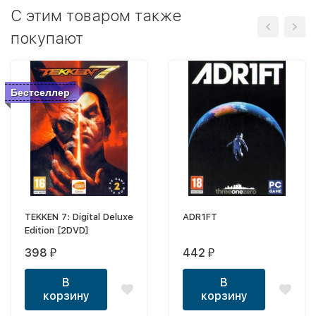
C этим товаром также
покупают
Бестселлер
TEKKEN 7: Digital Deluxe
ADR1FT
Edition [2DVD]
398
442
₽
₽
В
В
корзину
корзину