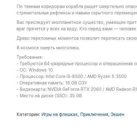
По темным коридорам корабля рыщет смертельно опасный
стремительные рефлексы и навыки скрытного перемеще
Вас преследует инопланетное существо, умеющее притво
враг прячется у всех на виду. Кто перед вами — человек
Древо переломных моментов позволит переписать свою
В космосе смерть многолика.
Требования:
- Требуются 64-разрядные процессор и операционная 
- ОС: Windows 10
- Процессор: Intel Core i5-8500 / AMD Ryzen 5 3500
- Оперативная память: 16 GB ОЗУ
- Видеокарта: NVIDIA GeForce RTX 2060 / AMD Radeon R
- Место на диске (SSD): 35 GB
Категории:
Игры на флешках
,
Приключения
,
Экшен