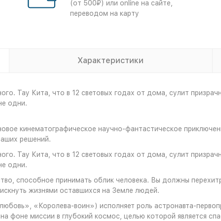
(от 500₽) или online на сайте,
переводом на карту
Характеристики
ного. Тау Кита, что в 12 световых годах от дома, сулит призра
не одни.
овое кинематографическое научно-фантастическое приключение
ваших решений.
ного. Тау Кита, что в 12 световых годах от дома, сулит призра
не одни.
о, способное принимать облик человека. Вы должны перехитри
рискнуть жизнями оставшихся на Земле людей.
любовь», «Королева-воин») исполняет роль астронавта-первоп
а фоне миссии в глубокий космос, целью которой является спа