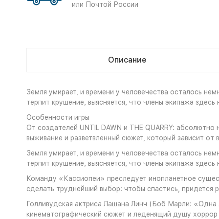
или Почтой России
Описание
Земля умирает, и времени у человечества осталось нем
терпит крушение, выясняется, что члены экипажа здесь 
Особенности игры
От создателей UNTIL DAWN и THE QUARRY: абсолютно н
выживание и разветвленный сюжет, который зависит от 
Земля умирает, и времени у человечества осталось нем
терпит крушение, выясняется, что члены экипажа здесь 
Команду «Кассиопеи» преследует инопланетное существ
сделать труднейший выбор: чтобы спастись, придется 
Голливудская актриса Лашана Линч (Боб Марли: «Одна 
кинематографический сюжет и леденящий душу хоррор н