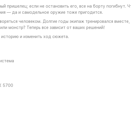
 пришелец; если не остановить его, все на борту погибнут. Ч
ния — да и самодельное оружие тоже пригодится.
ряться человеком. Долгие годы экипаж тренировался вместе, н
 или монстр? Теперь все зависит от ваших решений!
 историю и изменить ход сюжета.
система
X 5700