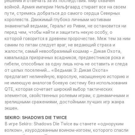
решения и отвечать за их последствия. Мир охвачен
войной. Армия империи Нильфгаард стирает все на своем
пути, стремясь добраться до самого сердца Северных
королевств. Движимый глубоко личными мотивами
знаменитый ведьмак, Геральт из Ривии, не остановится ни
перед чем, чтобы найти и защитить некую особу, о
которой говорится в древнем пророчестве. Меж тем за ним
самим по пятам следует враг, не ведающий страха и
жалости, самый невообразимый кошмар – Дикая Охота,
кавалькада призрачных всадников, предвестников рока и
гибели, способных за одну лишь ночь не оставить и следа
от целых поселений… «Ведьмак 3: Дикая Охота»
предлагает нелинейную, взрослую, насыщенную историю и
не имеющую аналогов боевую систему без использования
QTE, которая сочетает широкий выбор тактических
элементов, свойственных ролевым играм, с динамичными и
зрелищными сражениями, достойными лучших игр жанра
экшен.
SEKIRO: SHADOWS DIE TWICE
В игре Sekiro: Shadows Die Twice вы станете «одноруким
волком», изуродованным воином-изгоем, которого спасли