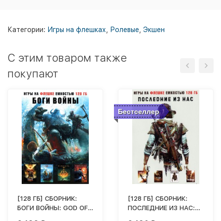
Категории:
Игры на флешках
,
Ролевые
,
Экшен
C этим товаром также
покупают
Бестселлер
[128 ГБ] СБОРНИК:
[128 ГБ] СБОРНИК:
БОГИ ВОЙНЫ: GOD OF
ПОСЛЕДНИЕ ИЗ НАС:
WAR, ELDEN RING, THE
THE LAST OF US PART I,