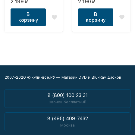
2 199
2 190
₽
₽
LORDS OF THE FALLEN,
DAYS GONE, RESIDENT
NIOH 2 - DVD BOX +
EVIL 8: VILLAGE, DYING
В
В
флешка 128 ГБ - 4В1
LIGHT 2: STAY HUMAN -
корзину
корзину
DVD BOX + флешка 128
ГБ - 4В1
2007-2026 © купи-все.РУ — Магазин DVD и Blu-Ray дисков
8 (800) 100 23 31
Звонок бесплатный
8 (495) 409-7432
Москва