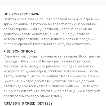
HORIZON ZERO DAWN
Horizon Zero Dawn на pc - это ролевой экшен на огромных
ярких локациях, в котором вы встретитесь с необычными
роботизированными существами, которые похожи на
доисторических животных, а именно на динозавров,
которые превратились в громадных железных созданий
после очередной глобальной природной катастрофы.
RISE: SON OF ROME
Сражайся как солдат. Командуй как генерал. Восстань как
легенда. «Ryse: Son of Rome» рассказывает историю
Мариуса Тита, молодого римского солдата, на глазах
которого от рук варваров, погибает вся его семья. После
этого, мечтая о мести, он направляется с римской армии к
Британии. Быстро добиваясь успехов, Мариус должен
стать лидером войска и защитником Империи. Но вскоре
он обнаруживает, что его планы по отомщению могут быть
реализованы гораздо ближе к дому...
ASSASSIN`S CREED: ODYSSEY