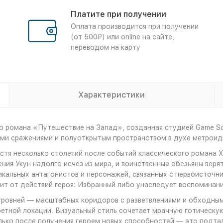
Платите при получении
Оплата производится при получении
(от 500₽) или online на сайте,
переводом на карту
Характеристики
о романа «Путешествие на Запад», созданная студией Game Sci
ыми сражениями и полуоткрытым пространством в духе метроид
стя несколько столетий после событий классического романа XV
ия Укун надолго исчез из мира, и воинственные обезьяны верят,
икальных антагонистов и персонажей, связанных с первоисточн
сит от действий героя: Избранный либо унаследует воспоминани
в‑уровней — масштабных коридоров с разветвлениями и обходны
ретной локации. Визуальный стиль сочетает мрачную готическу
лько после получения героем новых способностей — это подта