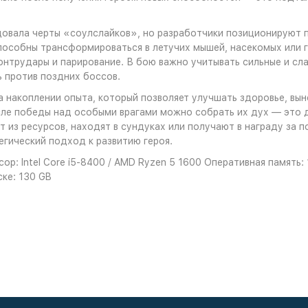
довала черты «соулслайков», но разработчики позиционируют п
пособны трансформироваться в летучих мышей, насекомых или 
онтрудары и парирование. В бою важно учитывать сильные и сл
ь против поздних боссов.
а накоплении опыта, который позволяет улучшать здоровье, вын
осле победы над особыми врагами можно собрать их дух — это 
 из ресурсов, находят в сундуках или получают в награду за 
гический подход к развитию героя.
ор: Intel Core i5-8400 / AMD Ryzen 5 1600 Оперативная память:
ске: 130 GB