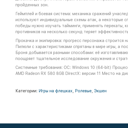
пройденных зон.
Геймплей и боевая система: механика сражений унасле
используют индивидуальные схемы атак, а некоторые с
победы нужно изучать тайминги, применять перекаты, к
противников на несколько секунд теряет эффективност
Прокачка и экипировка: прогресс персонажа строится н
Пилюли с характеристиками спрятаны в мире игры, а п
Броня добывается разными способами: её изготавливают
поощряет тщательное исследование окружения и страте
Системные требования: ОС: Windows 10 (64-bit) Процесс
AMD Radeon RX 580 8GB DirectX: версии 11 Место на ди
Категории:
Игры на флешках
,
Ролевые
,
Экшен