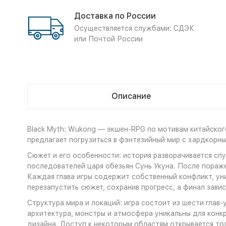
Доставка по России
Осуществляется службами: СДЭК
или Почтой России
Описание
Black Myth: Wukong — экшен‑RPG по мотивам китайског
предлагает погрузиться в фэнтезийный мир с хардкорн
Сюжет и его особенности: история разворачивается спу
последователей царя обезьян Сунь Укуна. После поражен
Каждая глава игры содержит собственный конфликт, ун
перезапустить сюжет, сохранив прогресс, а финал зави
Структура мира и локаций: игра состоит из шести гла
архитектура, монстры и атмосфера уникальны для конк
дизайна. Доступ к некоторым областям открывается то