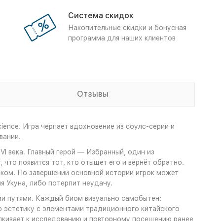
Система скидок
Накопительные скидки и бонусная
программа для наших клиентов
Отзывы
ence. Игра черпает вдохновение из соулс‑серии и
вании.
I века. Главный герой — Избранный, один из
 что появится тот, кто отыщет его и вернёт обратно.
иком. По завершении основной истории игрок может
я Укуна, либо потерпит неудачу.
ми путями. Каждый биом визуально самобытен:
ю эстетику с элементами традиционного китайского
лкивает к исследованию и повторному посещению ранее