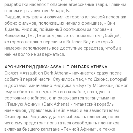
разработки населяют опасные агрессивные твари. Главным
героем игры является Ричард Б.
Риддик, «сыграл» и озвучил которого ключевой персонаж
обоих фильмов, положивших начало франшизе, - Вин
Дизель. Риддик, пойманный охотником за головами
Вильямом Дж. Джонсом, является психопатом-убийцей,
которого недавно перевели в Butcher Вау и который
намерен использовать все доступные средства, чтобы в
ней надолго не задержаться.
ХРОНИКИ РИДДИКА: ASSAULT ON DARK ATHENA
Сюжет «Assault on Dark Athena» начинается сразу после
событий первой части. Случилось так, что Джонс, который
и доставил изначально Риддика в «Бухту Мясника», помог
ему и сбежать оттуда. На его корабле, находясь в
состоянии анабиоза, они оказываются затянутыми на
«Темную Афину» (Dark Athena) - гигантский корабль
наемников, управляемый Гейл Ревас и ее заместителем
Скиннером. Риддику удается избежать пленения, после
чего ему предстоит попытаться освободить пленников,
включая бывшего капитана «Темной Афины», а также