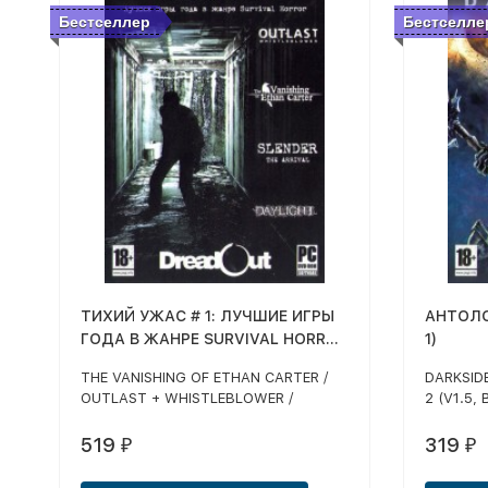
Бестселлер
Бестселле
ТИХИЙ УЖАС # 1: ЛУЧШИЕ ИГРЫ
АНТОЛО
ГОДА В ЖАНРЕ SURVIVAL HORROR
1)
(5 В 1)
THE VANISHING OF ETHAN CARTER /
DARKSID
OUTLAST + WHISTLEBLOWER /
2 (V1.5,
DREADOUT / SLENDER: THE ARRIVAL /
СЮЖЕТНЫ
DAYLIGHT
ГРОБНИЦ
519
319
₽
₽