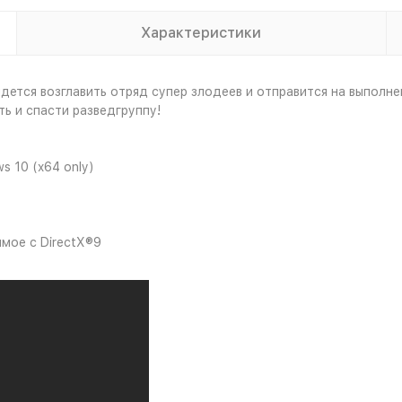
Характеристики
ридется возглавить отряд супер злодеев и отправится на выпол
ь и спасти разведгруппу!
s 10 (x64 only)
мое с DirectX®9