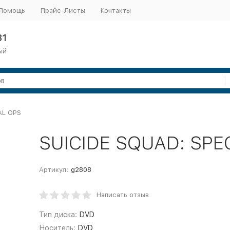
Помощь
Прайс-Листы
Контакты
31
ый
AL OPS
SUICIDE SQUAD: SPE
Артикул:
g2808
Написать отзыв
Тип диска:
DVD
Носитель:
DVD