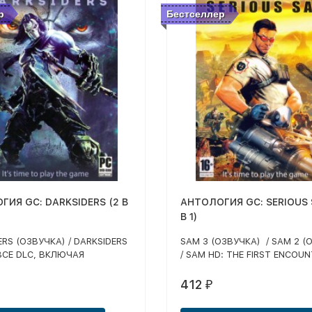
р
Бестселлер
ГИЯ GC: DARKSIDERS (2 В
АНТОЛОГИЯ GC: SERIOUS 
В 1)
ERS (ОЗВУЧКА) / DARKSIDERS
SAM 3 (ОЗВУЧКА) / SAM 2 (
 ВСЕ DLC, ВКЛЮЧАЯ
/ SAM HD: THE FIRST ENCOU
Е КУЗНИЦА В БЕЗДНЕ И
(ОЗВУЧКА) / SAM HD: THE S
А АРГУЛА, ОЗВУЧКА)
ENCOUNTER (ОЗВУЧКА) / SAM
412
₽
DOUBLE D (АНГЛ) / SAM: RA
ENCOUNTER (АНГЛ)