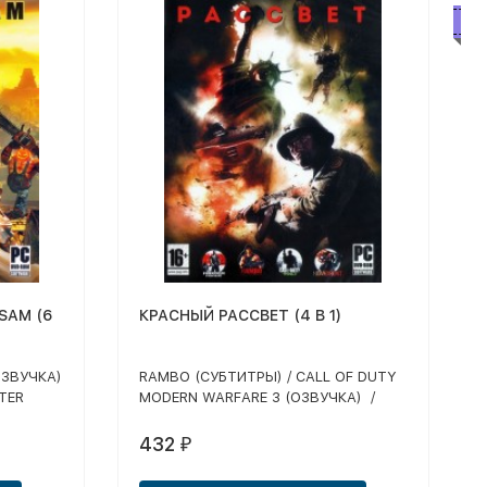
Бе
SAM (6
КРАСНЫЙ РАССВЕТ (4 В 1)
ОЗВУЧКА)
RAMBO (СУБТИТРЫ) / CALL OF DUTY
NTER
MODERN WARFARE 3 (ОЗВУЧКА) /
ECOND
HOMEFRONT (ОЗВУЧКА) / FREEDOM
:
FIGHTERS (СУБТИТРЫ)
432
₽
NDOM