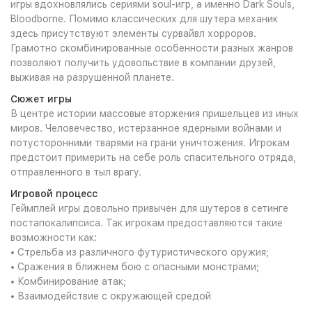
игры вдохновлялись сериями soul-игр, а именно Dark Souls,
Bloodborne. Помимо классических для шутера механик
здесь присутствуют элементы сурвайвл хорроров.
Грамотно скомбинированные особенности разных жанров
позволяют получить удовольствие в компании друзей,
выживая на разрушенной планете.
Сюжет игры
В центре истории массовые вторжения пришельцев из иных
миров. Человечество, истерзанное ядерными войнами и
потусторонними тварями на грани уничтожения. Игрокам
предстоит примерить на себе роль спасительного отряда,
отправленного в тыл врагу.
Игровой процесс
Геймплей игры довольно привычен для шутеров в сетинге
постапокалипсиса. Так игрокам предоставляются такие
возможности как:
•
Стрельба из различного футуристического оружия;
•
Сражения в ближнем бою с опасными монстрами;
•
Комбинирование атак;
•
Взаимодействие с окружающей средой