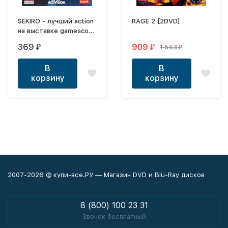
SEKIRO - лучший action
RAGE 2 [2DVD]
на выставке gamescom
2018, от создателей
369
909
1 543
₽
₽
₽
Dark Souls
В
В
корзину
корзину
2007-2026 © купи-все.РУ — Магазин DVD и Blu-Ray дисков
8 (800) 100 23 31
Звонок бесплатный