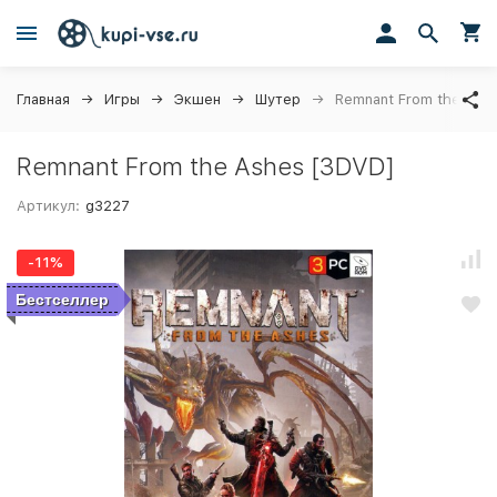
Главная
Игры
Экшен
Шутер
Remnant From the Ash
Remnant From the Ashes [3DVD]
Артикул:
g3227
-11%
Бестселлер