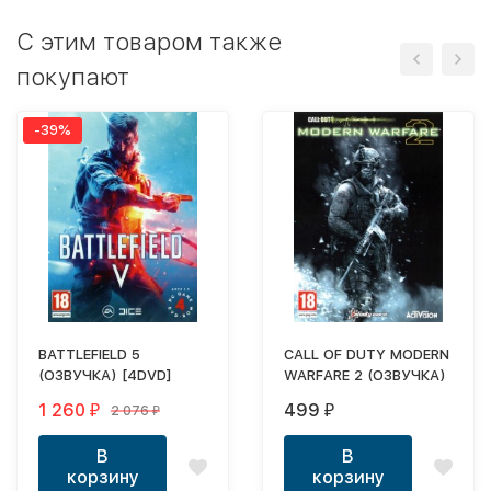
C этим товаром также
покупают
-39%
BATTLEFIELD 5
CALL OF DUTY MODERN
(ОЗВУЧКА) [4DVD]
WARFARE 2 (ОЗВУЧКА)
1 260
499
2 076
₽
₽
₽
В
В
корзину
корзину