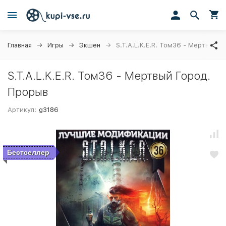
Главная
Игры
Экшен
S.T.A.L.K.E.R. Том36 - Мертвый 
S.T.A.L.K.E.R. Том36 - Мертвый Город.
Прорыв
Артикул:
g3186
Бестселлер