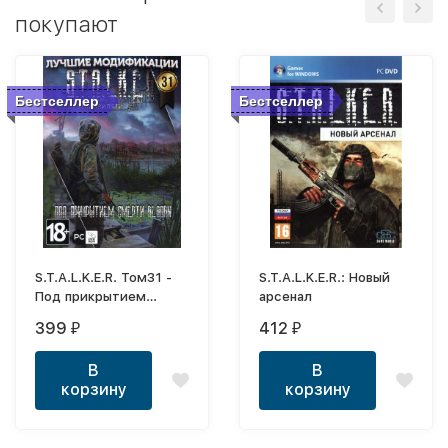
покупают
Бестселлер
Бестселлер
S.T.A.L.K.E.R. Том31 -
S.T.A.L.K.E.R.: Новый
Под прикрытием
арсенал
Смерти
399
412
₽
₽
В
В
корзину
корзину