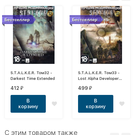
Бестселлер
Бестселлер
S.T.A.L.K.E.R. Том32 -
S.T.A.L.K.E.R. Том33 -
Darkest Time Extended
Lost Alpha Developer
Cut
412
499
₽
₽
В
В
корзину
корзину
C этим товаром также