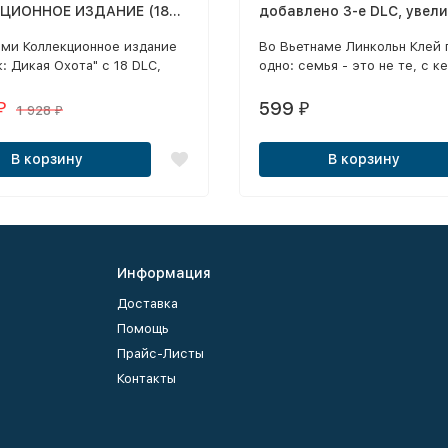
ЦИОННОЕ ИЗДАНИЕ (18
добавлено 3-е DLC, увели
КЛЮЧАЯ СЮЖЕТНЫЕ
(улучшена оптимизация)
ами Коллекционное издание
Во Вьетнаме
Линкольн Клей 
НЫЕ СЕРДЦА" И "КРОВЬ И
: Дикая Охота" с 18 DLC,
одно: семья - это не те, с к
ОЗВУЧКА) [4DVD]
 объемные сюжетные
вырос, а те, за кого ты готов
ния «Каменные сердца» и
умереть. Но когда итальянск
599
₽
₽
1 928
₽
 Вино».
мафия наносит удар в спину
преступной группировке, ко
В корзину
В корзину
заменившей Линкольну семь
создает новую семью на руи
старой и принимается мстит
жестоко и умело.
Информация
Доставка
Помощь
Прайс-Листы
Контакты