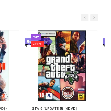
хит
Бестселлер
Бе
-22%
VD] -
GTA 5 (UPDATE 5) [4DVD]