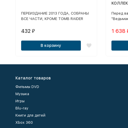
КОЛЛЕК
DLC, В
ПЕРЕИЗДАНИЕ 2013 ГОДА, СОБРАНЫ
Перед в
"КАМЕН
ВСЕ ЧАСТИ, КРОМЕ TOMB RAIDER
"Ведьмак
ВИНО", 
2013
включая
дополне
432
1 638
₽
«Кровь и
В корзину
Каталог товаров
Фильмы DVD
Музыка
Игры
Blu-ray
Книги для детей
Xbox 360