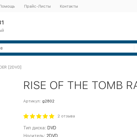
Помощь
Прайс-Листы
Контакты
31
ый
DER [2DVD]
RISE OF THE TOMB R
Артикул:
g2802
2 отзыва
Тип диска:
DVD
Носитель:
2DVD