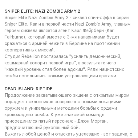
SNIPER ELITE: NAZI ZOMBIE ARMY 2
Sniper Elite Nazi Zombie Army 2 - сиквел спин-оффа в серии
Sniper Elite. Как и в первой части Nazi Zombie Army, главным
героем сиквела является агент Карл Фейрберн (Karl
Fairburne), который вместе с 3-мя напарниками будет
сражаться с армией нежити в Берлине на протяжении
кооперативных миссий.
Студия Rebellion постаралась "усилить демонический,
кошмарный колорит первой игры", в результате чего
"каждый уровень стал более адским". Ряды нацистских
зомби пополнились новыми устрашающими врагами.
DEAD ISLAND: RIPTIDE
Продолжение захватывающего экшена с открытым миром
порадует поклонников совершенно новыми локациями,
оружием и уникальными методами борьбы с ордами
кровожадных зомби. К уже знакомой команде
присоединился пятый персонаж - Джон Морган,
предпочитающий рукопашный бой.
Выжить любой ценой и отыскать уцелевших - вот задача, с