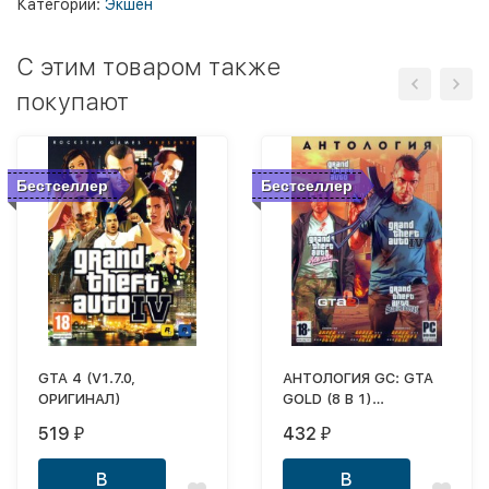
Категории:
Экшен
C этим товаром также
покупают
Бестселлер
Бестселлер
GTA 4 (V1.7.0,
АНТОЛОГИЯ GC: GTA
ОРИГИНАЛ)
GOLD (8 В 1)
ПОЛНОСТЬЮ
519
432
₽
₽
ОБНОВЛЕННОЕ
ИЗДАНИЕ
В
В