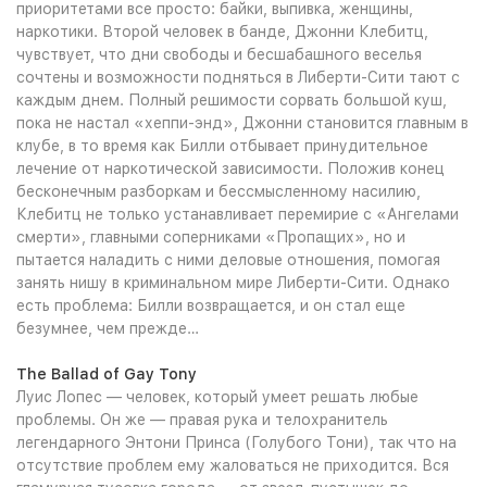
приоритетами все просто: байки, выпивка, женщины,
наркотики. Второй человек в банде, Джонни Клебитц,
чувствует, что дни свободы и бесшабашного веселья
сочтены и возможности подняться в Либерти-Сити тают с
каждым днем. Полный решимости сорвать большой куш,
пока не настал «хеппи-энд», Джонни становится главным в
клубе, в то время как Билли отбывает принудительное
лечение от наркотической зависимости. Положив конец
бесконечным разборкам и бессмысленному насилию,
Клебитц не только устанавливает перемирие с «Ангелами
смерти», главными соперниками «Пропащих», но и
пытается наладить с ними деловые отношения, помогая
занять нишу в криминальном мире Либерти-Сити. Однако
есть проблема: Билли возвращается, и он стал еще
безумнее, чем прежде…
The Ballad of Gay Tony
Луис Лопес — человек, который умеет решать любые
проблемы. Он же — правая рука и телохранитель
легендарного Энтони Принса (Голубого Тони), так что на
отсутствие проблем ему жаловаться не приходится. Вся