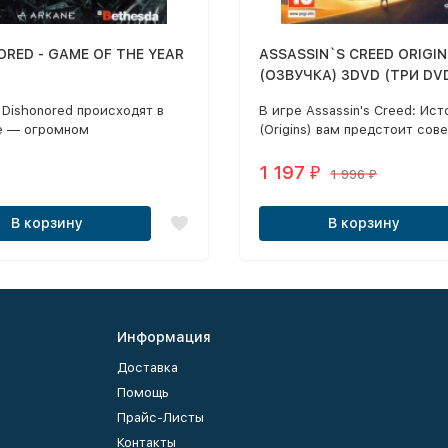
ORED - GAME OF THE YEAR
ASSASSIN`S CREED ORIGIN
(ОЗВУЧКА) 3DVD (ТРИ DV
Dishonored происходят в
В игре Assassin's Creed: Ист
е — огромном
(Origins) вам предстоит сов
иальном мегаполисе, на
путешествие в Древний Егип
оторого столкнулись
одну из самых загадочных и
1 197
₽
1 996
₽
ии и мистика.
истории – в переломный пер
события которого станут
В корзину
В корзину
судьбоносными для всего м
Информация
Доставка
Помощь
Прайс-Листы
Контакты