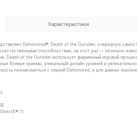
Характеристики
ставляет Dishonored®: Death of the Outsider, очередную самос
хъестественными способностями, на этот раз — печально извес
ии. Death of the Outsider использует фирменный игровой процес
енные боевые приемы, уникальный дизайн уровней и увлекатель
жность познакомиться с серией Dishonored, а для давних поклон
e)
GB
DirectX® 11