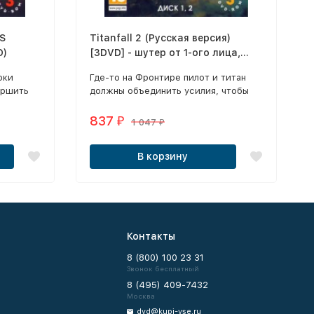
S
Titanfall 2 (Русская версия)
D)
[3DVD] - шутер от 1-ого лица,
хит!
оки
Где-то на Фронтире пилот и титан
ершить
должны объединить усилия, чтобы
ет –
совершить невозможное. Призовите
мперий в
своего Титана и приготовьтесь к
837
₽
1 047
₽
иод,
захватывающим боям в новом
шутере от первого лица Titanfall™ 2!
В корзину
ира.
Контакты
8 (800) 100 23 31
Звонок бесплатный
8 (495) 409-7432
Москва
dvd@kupi-vse.ru