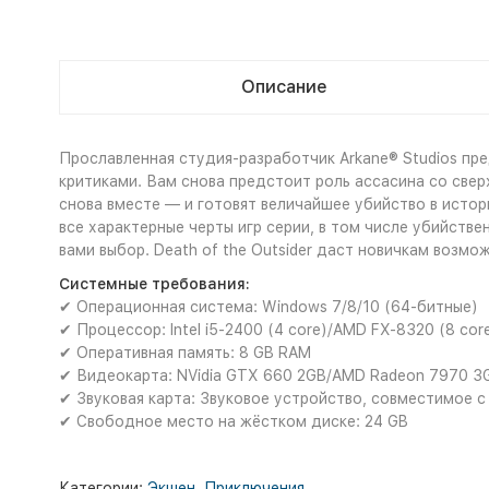
Описание
Прославленная студия-разработчик Arkane® Studios пред
критиками. Вам снова предстоит роль ассасина со свер
снова вместе — и готовят величайшее убийство в истор
все характерные черты игр серии, в том числе убийств
вами выбор. Death of the Outsider даст новичкам возмо
Системные требования:
✔ Операционная система: Windows 7/8/10 (64-битные)
✔ Процессор: Intel i5-2400 (4 core)/AMD FX-8320 (8 cor
✔ Оперативная память: 8 GB RAM
✔ Видеокарта: NVidia GTX 660 2GB/AMD Radeon 7970 3
✔ Звуковая карта: Звуковое устройство, совместимое с 
✔ Свободное место на жёстком диске: 24 GB
Категории:
Экшен
,
Приключения