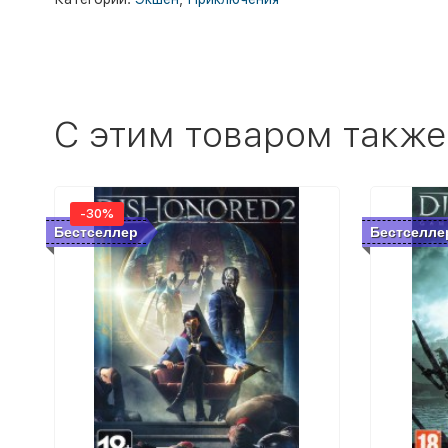
C этим товаром также
-30%
Бестселлер
Бестселле