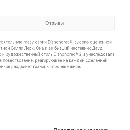
Отзывы
тоятельную главу серии Dishonored®, высоко оцененной
тной Билли Лерк. Она и ее бывший наставник Дауд
с и художественный стиль Dishonored® 2 и унаследовала
ное повествование, реагирующее на каждый сделанный
ников раздвинет границы игры ещё шире.