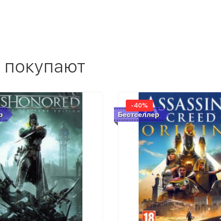
 покупают
-40%
р
Бестселлер