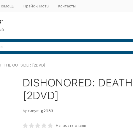
Помощь
Прайс-Листы
Контакты
31
ый
F THE OUTSIDER [2DVD]
DISHONORED: DEATH
[2DVD]
Артикул:
g2983
Написать отзыв