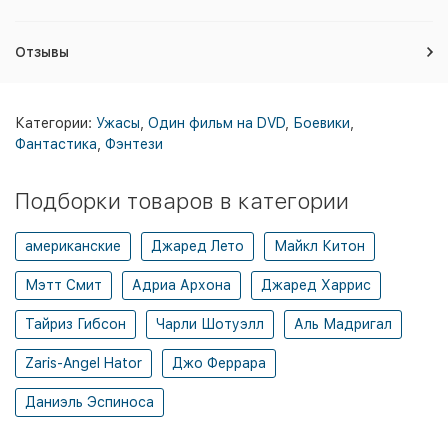
Отзывы
Категории:
Ужасы
,
Один фильм на DVD
,
Боевики
,
Фантастика
,
Фэнтези
Подборки товаров в категории
американские
Джаред Лето
Майкл Китон
Мэтт Смит
Адриа Архона
Джаред Харрис
Тайриз Гибсон
Чарли Шотуэлл
Аль Мадригал
Zaris-Angel Hator
Джо Феррара
Даниэль Эспиноса