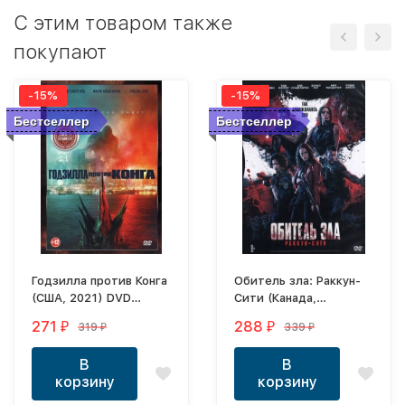
C этим товаром также
покупают
-15%
-15%
Бестселлер
Бестселлер
Годзилла против Конга
Обитель зла: Раккун-
(США, 2021) DVD
Сити (Канада,
перевод
Германия, 2021) DVD
271
288
319
339
₽
₽
₽
₽
профессиональный
перевод
(дублированный)
профессиональный
В
В
(многоголосый
корзину
корзину
закадровый)