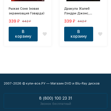
Рыжая Соня (новая
Дракула (Калеб
экранизация Говарда)
Лэндри Джонс,
Кристоф Вальц, реж
339
339
442
442
₽
₽
₽
₽
Люк Бессон)
В
В
корзину
корзину
2007-2026 © купи-все.РУ — Магазин DVD и Blu-Ray дисков
8 (800) 100 23 31
Звонок бесплатный