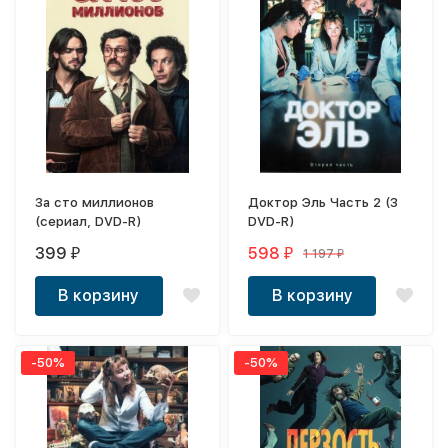
За сто миллионов
Доктор Эль Часть 2 (3
(сериал, DVD-R)
DVD-R)
399
598
1 197
₽
₽
₽
В корзину
В корзину
-50%
-50%