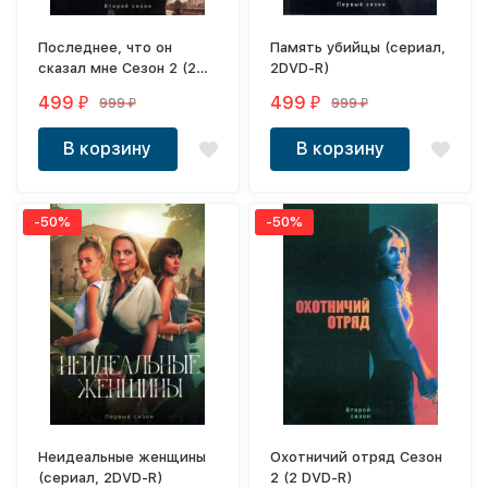
Последнее, что он
Память убийцы (сериал,
сказал мне Сезон 2 (2
2DVD-R)
DVD-R)
499
499
999
999
₽
₽
₽
₽
В корзину
В корзину
-50%
-50%
Неидеальные женщины
Охотничий отряд Сезон
(сериал, 2DVD-R)
2 (2 DVD-R)