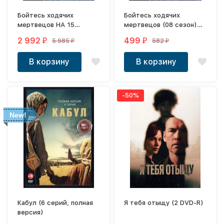
Бойтесь ходячих
Бойтесь ходячих
мертвецов НА 15
мертвецов (08 сезон)
ДИСКАХ DVD (8 сезонов,
НА ДВУХ ДИСКАХ (США,
2 992
499
5 985
582
₽
₽
₽
₽
США, 2015-2021, полная
2023, полная версия, 12
версия, 113 серия)
серий) перевод
В корзину
В корзину
закадровый
-50%
New!
Кабул (6 серий, полная
Я тебя отыщу (2 DVD-R)
версия)