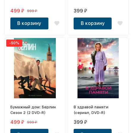
499
399
999
₽
₽
₽
В корзину
В корзину
-50%
Бумажный дом: Берлин
В здравой памяти
Сезон 2 (2 DVD-R)
(сериал, DVD-R)
499
399
999
₽
₽
₽