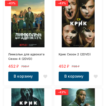
-43%
-43%
Линкольн для адвоката
Крик Сезон 2 (2DVD)
Сезон 4 (2DVD)
452
452
798
798
₽
₽
₽
₽
В корзину
В корзину
-43%