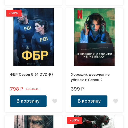
-50%
ФБР Сезон 8 (4 DVD-R)
Хороших девочек не
убивают Сезон 2
798
399
1 596
₽
₽
₽
В корзину
В корзину
-50%