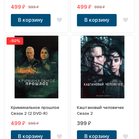
499
499
999
999
₽
₽
₽
₽
В корзину
В корзину
-50%
Криминальное прошлое
Каштановый человечек
Сезон 2 (2 DVD-R)
Сезон 2
499
399
999
₽
₽
₽
В корзину
В корзину