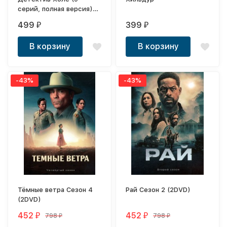
серий, полная версия)
(18+)
499
399
₽
₽
В корзину
В корзину
-43%
-43%
Тёмные ветра Сезон 4
Рай Сезон 2 (2DVD)
(2DVD)
452
452
798
798
₽
₽
₽
₽