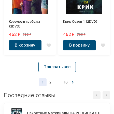
Королевы грабежа
Крик Сезон 1 (2DVD)
(2DVD)
452
452
798
798
₽
₽
₽
₽
В корзину
В корзину
Показать все
1
2
...
16
Последние отзывы
Секретные материалы НА 20 ДИСКАХ DVD (США, Канада, 1993-2018, полная версия, 11 сезонов, 217 серии)