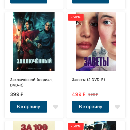
-50%
Заключённый (сериал,
Заветы (2 DVD-R)
DVD-R)
399
499
999
₽
₽
₽
В корзину
В корзину
-50%