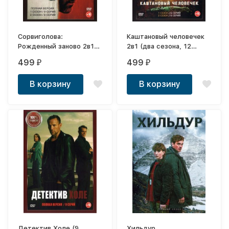
Сорвиголова:
Каштановый человечек
Рожденный заново 2в1
2в1 (два сезона, 12
(два сезона, 17 серий,
серий, полная версия)
499
499
₽
₽
полная версия)
В корзину
В корзину
Детектив Холе (9
Хильдур