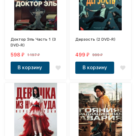
Доктор Эль Часть 1 (3
Дерзость (2 DVD-R)
DVD-R)
598
499
1 197
999
₽
₽
₽
₽
В корзину
В корзину