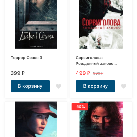
Террор Сезон 3
Сорвиголова:
Рожденный заново
Сезон 2 (2 DVD-R)
399
499
999
₽
₽
₽
В корзину
В корзину
-50%