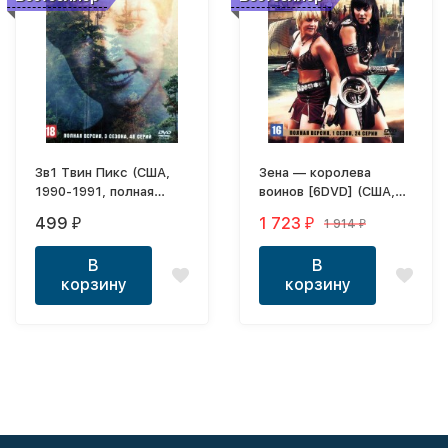
3в1 Твин Пикс (США,
Зена — королева
1990-1991, полная
воинов [6DVD] (США,
версия, 3 сезона, 48
1995-2001, полная
499
1 723
1 914
₽
₽
₽
серий)
версия, 6 сезонов, 134
серии)
В
В
корзину
корзину