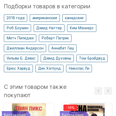
Подборки товаров в категории
2018 года
американские
канадские
Роб Боумен
Дэвид Наттер
Ким Мэннерс
Митч Пиледжи
Роберт Патрик
Джиллиан Андерсон
Аннабет Гиш
Уильям Б. Дэвис
Дэвид Духовны
Том Брэйдвуд
Брюс Харвуд
Дин Хэглунд
Николас Ли
C этим товаром также
покупают
-10%
Бестселлер
Бестселлер