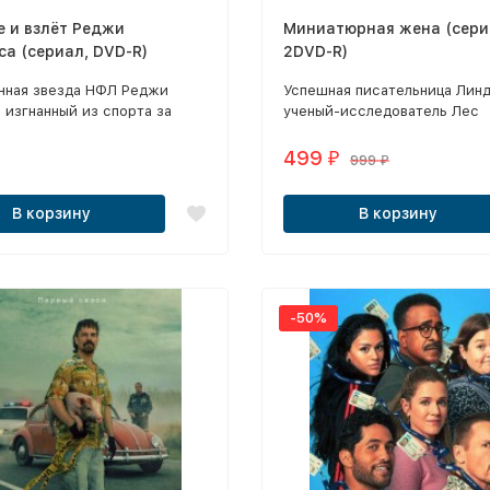
 и взлёт Реджи
Миниатюрная жена (сери
а (сериал, DVD-R)
2DVD-R)
нная звезда НФЛ Реджи
Успешная писательница Линд
 изгнанный из спорта за
ученый-исследователь Лес
начинает крестовый поход за
переживают тяжёлый кризис
вление репутации. Ради
браке.
499
₽
999
₽
ения доверия семьи он
т элитарного
В корзину
В корзину
талиста для съемки хроники
скупления, но этот проект
оборачивается
олируемым хаосом.
-50%