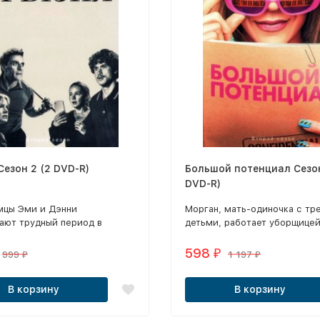
выходящей из строя оргтехн
Сезон 2 (2 DVD-R)
Большой потенциал Сезон
DVD-R)
мцы Эми и Дэнни
Морган, мать-одиночка с тр
ают трудный период в
детьми, работает уборщицей
на чувствует душевную
полицейском участке.
 а он — пустеющий
598
₽
999
1 197
₽
₽
ий счёт.
В корзину
В корзину