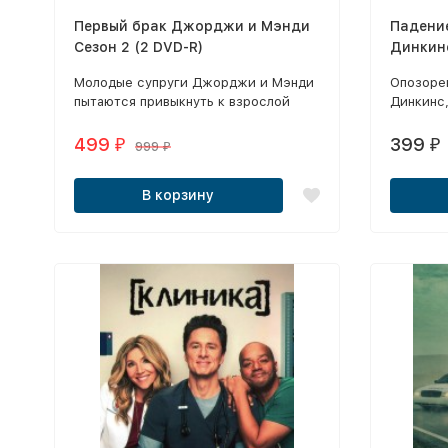
Первый брак Джорджи и Мэнди
Падение
Сезон 2 (2 DVD-R)
Динкинс
Молодые супруги Джорджи и Мэнди
Опозоре
пытаются привыкнуть к взрослой
Динкинс,
жизни и родительству, а также
ставки, 
борются за свои отношения.
восстано
499
399
₽
₽
999
₽
возвращ
нанимае
В корзину
докумен
своего и
быстро 
неконтр