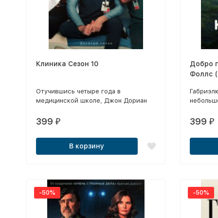
Клиника Сезон 10
Добро 
Фоллс (
Отучившись четыре года в
Габриэлю
медицинской школе, Джон Дориан
небольш
приходит работать интерном в
приходит
клинику.
из-за об
399
399
₽
₽
которого
для вело
В корзину
возглавл
необычно
местный
закрытия
Куинн — 
-50%
-50%
сомните
проблем
нарушает