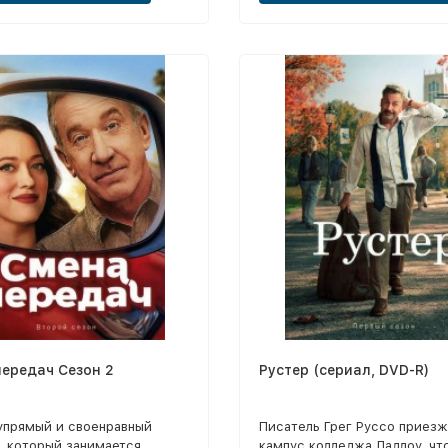
ередач Сезон 2
Рустер (сериал, DVD-R)
упрямый и своенравный
Писатель Грег Руссо приезж
, который занимается
кампус колледжа Ладлоу, чт