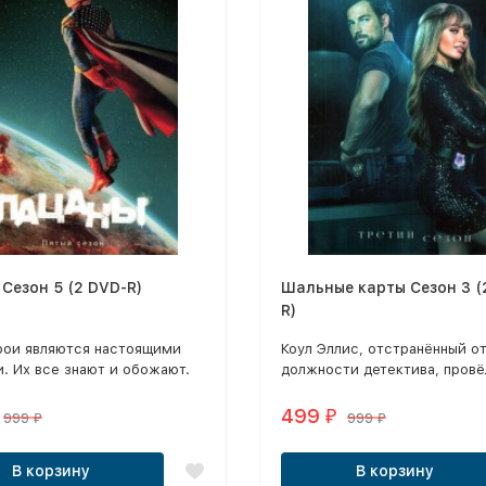
Сезон 5 (2 DVD-R)
Шальные карты Сезон 3 (
R)
рои являются настоящими
Коул Эллис, отстранённый о
. Их все знают и обожают.
должности детектива, провё
последний год на службе в
патруле, в то время как афе
499
₽
999
999
₽
₽
Макс Митчелл вела кочевой 
жизни, искусно обманывая в
В корзину
В корзину
попадался ей на пути.