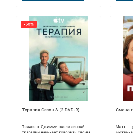
-50%
Терапия Сезон 3 (2 DVD-R)
Смена п
Терапевт Джимми после личной
Мэтт — 
трагедии начинает говорить своим
мужчина