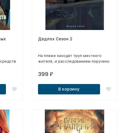
ных
Дедлох Сезон 2
На пляже находят труп местного
 средств
жителя, и расследованием поручено
заниматься местной полицейской
и
Дульси Коллинз.
399
₽
ашин и
В корзину
кую
янном
ачники
тов,
стоянно