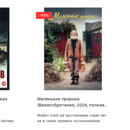
-43%
лная
Маленькие пророки
(Великобритания, 2026, полная
версия, 6 серий) перевод
Майкл Слип на протяжении семи лет
закадровый
Англии,
не в силах принять исчезновение
естным
любимой женщины.