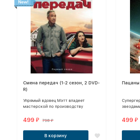
New!
Смена передач (1-2 сезон, 2 DVD-
Пацаны 
R)
Упрямый вдовец Мэтт владеет
Суперге
мастерской по производству
звездами
классических автомобилей. Когда
его разлученная дочь и ее дети-
499
499
₽
₽
798
₽
подростки приезжают в его дом,
начинается настоящая реставрация.
В корзину