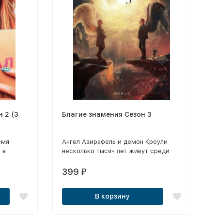
ике.
 2 (3
Благие знамения Сезон 3
емя
Ангел Азирафель и демон Кроули
 в
несколько тысяч лет живут среди
людей и за это время успели
подружиться, хотя это и
399
₽
противоречит строгим правилам
небесной и адской канцелярий.
В корзину