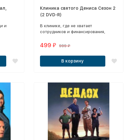
ал,
Клиника святого Дениса Сезон 2
(2 DVD-R)
и и
В клинике, где не хватает
сотрудников и финансирования,
 в
медицинский персонал лечит
пациентов, пытаясь не сойти с ума.
499
₽
999
₽
В корзину