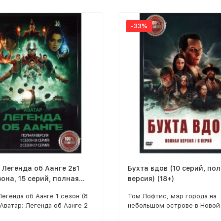
-33%
 Легенда об Аанге 2в1
Бухта вдов (10 серий, по
зона, 15 серий, полная
версия) (18+)
Легенда об Аанге 1 сезон (8
Том Лофтис, мэр города на
 Аватар: Легенда об Аанге 2
небольшом острове в Новой 
 серий)
противостоит суеверным м