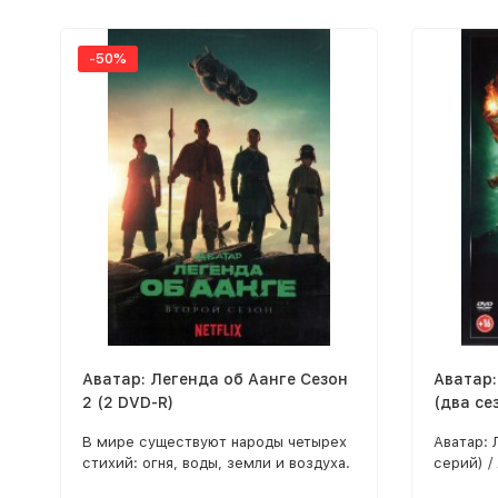
-50%
Аватар: Легенда об Аанге Сезон
Аватар:
2 (2 DVD-R)
(два се
версия)
В мире существуют народы четырех
Аватар: 
стихий: огня, воды, земли и воздуха.
серий) /
сезон (7