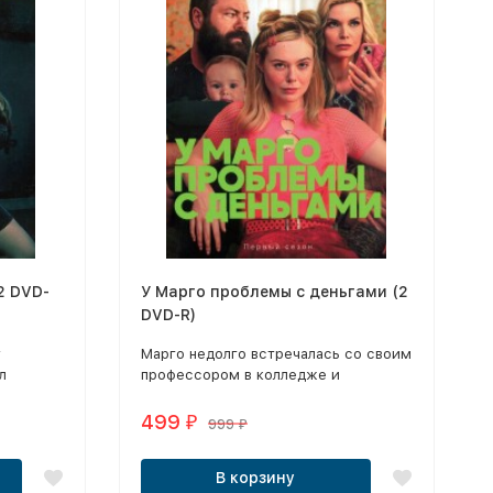
2 DVD-
У Марго проблемы с деньгами (2
DVD-R)
т
Марго недолго встречалась со своим
л
профессором в колледже и
 морском
забеременела от него.
ристка
499
₽
999
₽
образ
сех, кто
В корзину