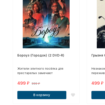
Бороуз (Городок) (2 DVD-R)
Грызня 
Жители элитного посёлка для
Незнако
престарелых замечают
пережив
происходящие вокруг странности и
жизни: о
узнают, что некая внеземная
пустоту,
499
499
₽
₽
999
₽
сущность крадёт у них немногое
банковск
оставшееся время.
В корзину