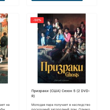
-50%
Призраки (США) Сезон 5 (2 DVD-
R)
ает на
Молодая пара получает в наследство
обы
роскошный загородный дом. Однако