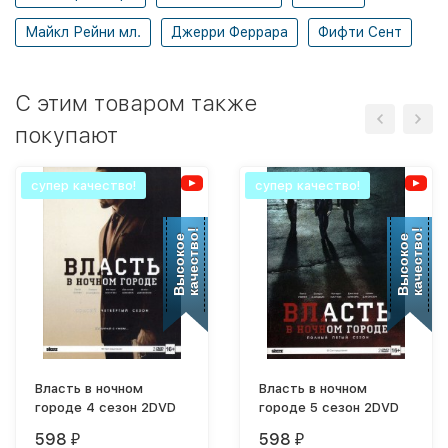
Майкл Рейни мл.
Джерри Феррара
Фифти Сент
C этим товаром также
покупают
супер качество!
супер качество!
качество!
качество!
Высокое
Высокое
Власть в ночном
Власть в ночном
городе 4 сезон 2DVD
городе 5 сезон 2DVD
598
598
₽
₽