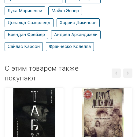
Лука Маринелли
Майкл Эспер
Дональд Сазерленд
Харрис Дикинсон
Брендан Фрейзер
Андреа Арканджели
Сайлас Карсон
Франческо Колелла
C этим товаром также
покупают