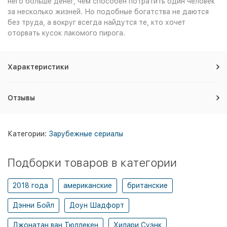
него больше денег, чем способен потратить один человек
за несколько жизней. Но подобные богатства не даются
без труда, а вокруг всегда найдутся те, кто хочет
оторвать кусок лакомого пирога.
Характеристики
Отзывы
Категории:
Зарубежные сериалы
Подборки товаров в категории
2018 года
американские
британские
Дэнни Бойл
Доун Шадфорт
Джонатан ван Тюллекен
Хилари Суэнк