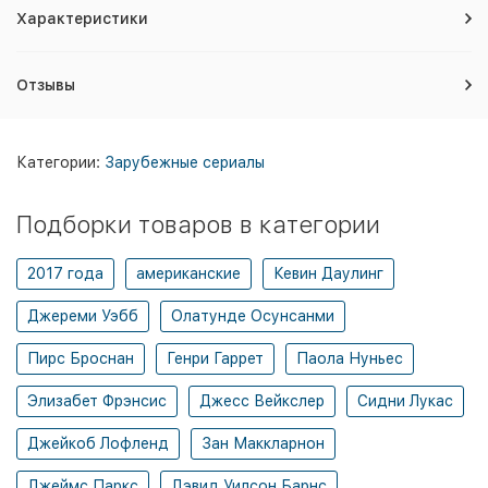
Характеристики
Отзывы
Категории:
Зарубежные сериалы
Подборки товаров в категории
2017 года
американские
Кевин Даулинг
Джереми Уэбб
Олатунде Осунсанми
Пирс Броснан
Генри Гаррет
Паола Нуньес
Элизабет Фрэнсис
Джесс Вейкслер
Сидни Лукас
Джейкоб Лофленд
Зан Маккларнон
Джеймс Паркс
Дэвид Уилсон Барнс