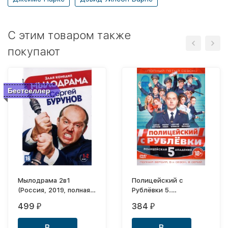
C этим товаром также
покупают
Бестселлер
Мылодрама 2в1
Полицейский с
(Россия, 2019, полная
Рублёвки 5.
версия, 2 сезона, 17
Полицейская академия
499
384
₽
₽
серий) (без цензуры)
(8 серий, полная
версия)
В
В