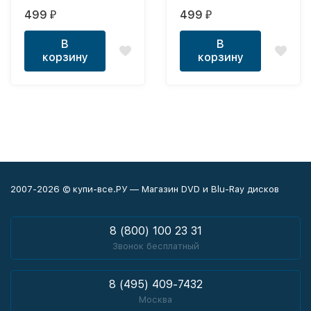
2008, полная версия,
2010, полная версия,
499
499
₽
₽
22 серии)
22 серии)
В
В
корзину
корзину
2007-2026 © купи-все.РУ — Магазин DVD и Blu-Ray дисков
8 (800) 100 23 31
Звонок бесплатный
8 (495) 409-7432
Москва