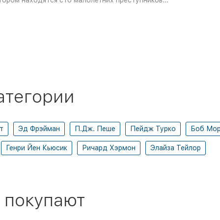
тором находятся сто малолетних преступников...
атегории
т
Эд Фрэйман
П.Дж. Пеше
Пейдж Турко
Боб Мо
Генри Йен Кьюсик
Ричард Хэрмон
Элайза Тейлор
 покупают