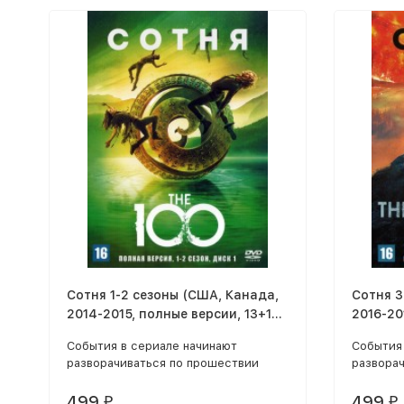
Сотня 1-2 сезоны (США, Канада,
Сотня 3
2014-2015, полные версии, 13+16
2016-20
серии)
серии)
События в сериале начинают
События
разворачиваться по прошествии
развора
девяносто семи лет после того, как
девяност
всю цивилизацию уничтожила
всю цив
499
499
₽
₽