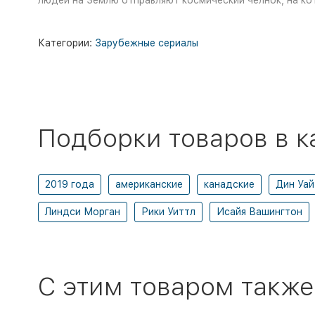
людей на Землю отправляют космический челнок, на ко
Категории:
Зарубежные сериалы
Подборки товаров в к
2019 года
американские
канадские
Дин Уай
Линдси Морган
Рики Уиттл
Исайя Вашингтон
C этим товаром также