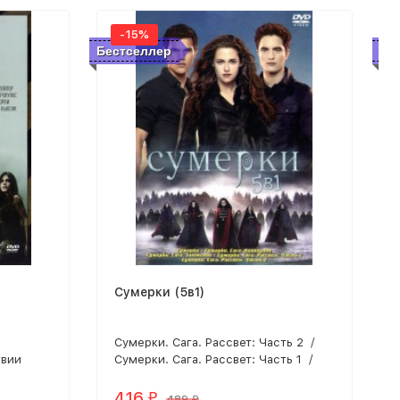
-15%
Бестселлер
Бе
я
Сумерки (5в1)
Сумерки. Сага. Рассвет: Часть 2 /
твии
Сумерки. Сага. Рассвет: Часть 1 /
го, как
Сумерки. Сага. Затмение / Сумерки.
а
Сага. Новолуние / Сумерки
416
₽
489
₽