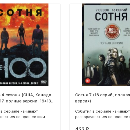
-4 сезоны (США, Канада,
Сотня 7 (16 серий, полна
17, полные версии, 16+13
версия)
 в сериале начинают
События в сериале начинают
чиваться по прошествии
разворачиваться по прошес
о семи лет после того, как
девяносто семи лет после то
илизацию уничтожила
всю цивилизацию уничтожил
422
₽