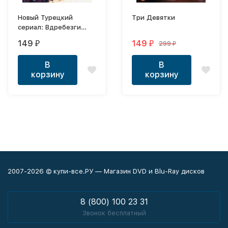
Новый Турецкий
Три Девятки
cериал: Вдребезги
диск 2 (17-31 серия)
149
149
299
₽
₽
₽
В
В
корзину
корзину
2007-2026 © купи-все.РУ — Магазин DVD и Blu-Ray дисков
8 (800) 100 23 31
Звонок бесплатный