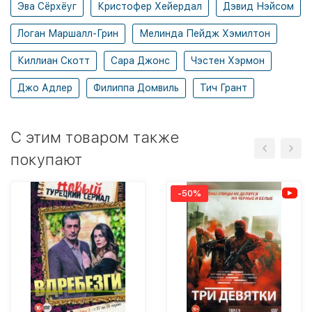
Эва Сёрхёуг
Кристофер Хейердал
Дэвид Нэйсом
Логан Маршалл-Грин
Мелинда Пейдж Хэмилтон
Киллиан Скотт
Сара Джонс
Чэстен Хэрмон
Джо Адлер
Филиппа Домвиль
Тич Грант
C этим товаром также
покупают
-50%