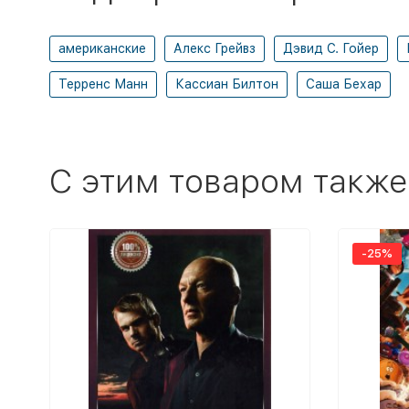
американские
Алекс Грейвз
Дэвид С. Гойер
Терренс Манн
Кассиан Билтон
Саша Бехар
C этим товаром также
-25%