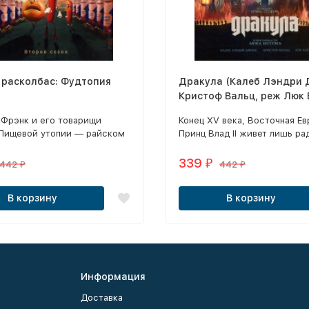
 расколбас: Фудтопия
Дракула (Калеб Лэндри 
Кристоф Вальц, реж Люк 
 Фрэнк и его товарищи
Конец XV века, Восточная Ев
 Пищевой утопии — райском
Принц Влад II живет лишь ра
де им ничего не угрожает.
к жене, принцессе Елизавете
339
₽
442
442
₽
₽
В корзину
В корзину
Информация
Доставка