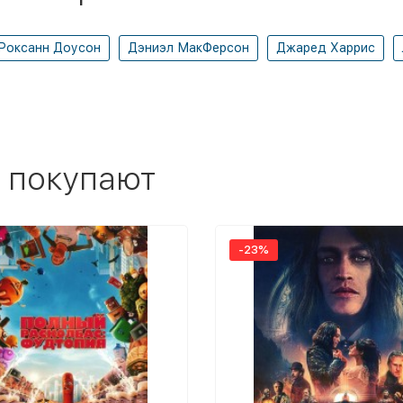
Роксанн Доусон
Дэниэл МакФерсон
Джаред Харрис
 покупают
-23%