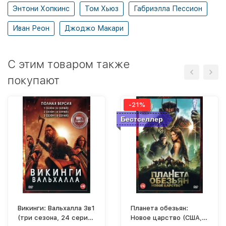
Энтони Хопкинс
Том Хьюз
Габриэлла Пессион
Иван Реон
Джоджо Макари
C этим товаром также
покупают
-21%
Бестселлер
Викинги: Вальхалла 3в1
Планета обезьян:
(три сезона, 24 серии,
Новое царство (США,