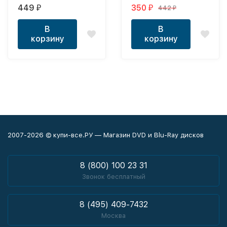
полная версия)
Австралия, 2024) DVD
449
350
442
₽
₽
₽
перевод
профессиональный
В
В
(дублированный)
корзину
корзину
2007-2026 © купи-все.РУ — Магазин DVD и Blu-Ray дисков
8 (800) 100 23 31
Звонок бесплатный
8 (495) 409-7432
Москва