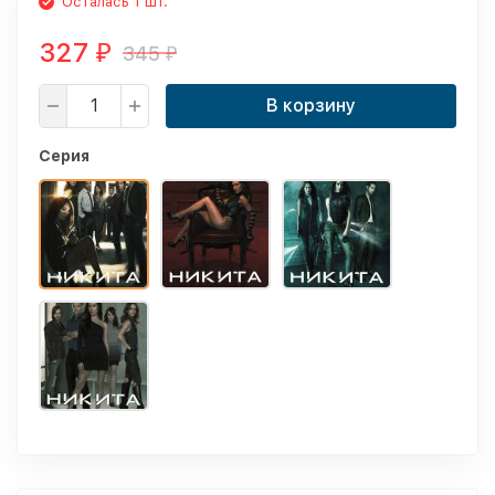
Осталась 1 шт.
327
345
₽
₽
В корзину
Серия