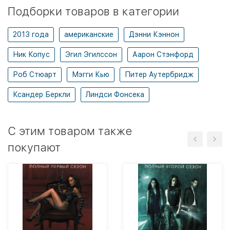
Подборки товаров в категории
2013 года
американские
Дэнни Кэннон
Ник Копус
Эгил Эгилссон
Аарон Стэнфорд
Роб Стюарт
Мэгги Кью
Питер Аутербридж
Ксандер Беркли
Линдси Фонсека
C этим товаром также
покупают