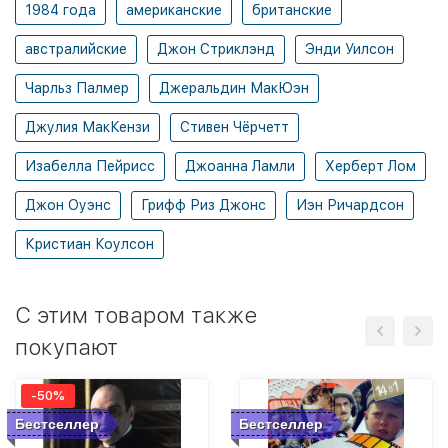
1984 года
американские
британские
австралийские
Джон Стриклэнд
Энди Уилсон
Чарльз Палмер
Джеральдин МакЮэн
Джулия МакКензи
Стивен Чёрчетт
Изабелла Пейрисс
Джоанна Ламли
Херберт Лом
Джон Оуэнс
Грифф Риз Джонс
Иэн Ричардсон
Кристиан Коулсон
C этим товаром также
покупают
-50%
Бестселлер
Бестселлер