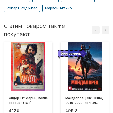
Роберт Родригес
Марлон Аквино
C этим товаром также
покупают
Бестселлер
Андор (12 серий, полна
Мандалорец 3в1 (США,
версия) (16+)
2019-2023, полная
версия, 3 сезона, 24
412
499
₽
₽
серии)