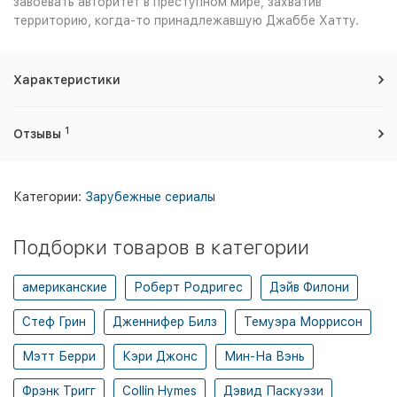
завоевать авторитет в преступном мире, захватив
территорию, когда-то принадлежавшую Джаббе Хатту.
Характеристики
1
Отзывы
Категории:
Зарубежные сериалы
Подборки товаров в категории
американские
Роберт Родригес
Дэйв Филони
Стеф Грин
Дженнифер Билз
Темуэра Моррисон
Мэтт Берри
Кэри Джонс
Мин-На Вэнь
Фрэнк Тригг
Collin Hymes
Дэвид Паскуэзи