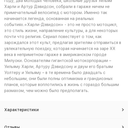
году, два молодых человека, школьные друзья Уильям
Харли и Артур Дэвидсон, собрали в гараже ничем не
примечательный велосипед с мотором. Именно так
начинается легенда, основанная на реальных
событиях.«Харли-Дэвидсон» - это не просто мотоцикл,
это стиль жизни, направление культуры, а для некоторых
почти что религия. Сериал повествует о том, как
зарождался этот культ, предлагая зрителям отправиться в
увлекательную поездку, которая начинается на заре ХХ
века в неприметном гараже в американском городе
Милуоки. Основателям гигантской мотокорпорации –
Уильяму Харли, Артуру Дэвидсону и двум его братьям
Уолтеру и Уильяму – в те времена было двадцать с
небольшим, они были полны оптимизма и грандиозных
планов, которые воплотились в жизнь с гораздо большим
размахом, чем можно было предполагать.
Характеристики
Отзывы