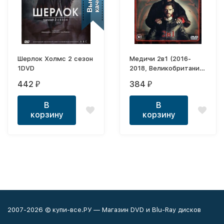
Шерлок Холмс 2 сезон
Медичи 2в1 (2016-
1DVD
2018, Великобритания,
Италия, сериал,
442
384
₽
₽
драма, история, 16
серий, полная версия)
В
В
корзину
корзину
2007-2026 © купи-все.РУ — Магазин DVD и Blu-Ray дисков