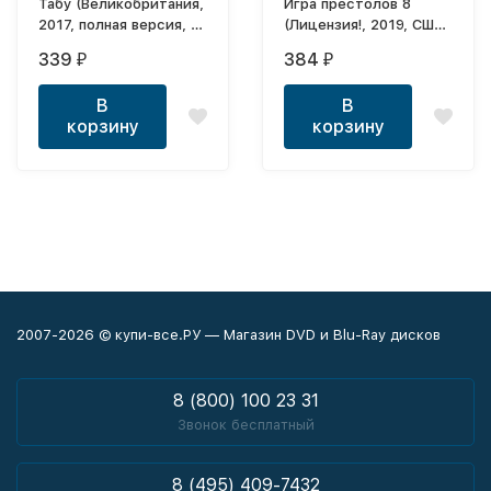
Табу (Великобритания,
Игра престолов 8
2017, полная версия, 8
(Лицензия!, 2019, США,
серий)
Великобритания, Game
339
384
₽
₽
of Thrones - сериал, 6
серий, полная версия.)
В
В
Внимание! Отличный
корзину
корзину
Дубляж (Amedia)!
Субтитры: Русские и
Английские! Супер-
Качество!
2007-2026 © купи-все.РУ — Магазин DVD и Blu-Ray дисков
8 (800) 100 23 31
Звонок бесплатный
8 (495) 409-7432