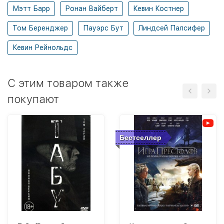
Мэтт Барр
Ронан Вайберт
Кевин Костнер
Том Беренджер
Пауэрс Бут
Линдсей Палсифер
Кевин Рейнольдс
C этим товаром также
покупают
Бестселлер