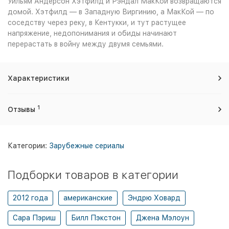
Уильям Андерсон Хэтфилд и Рэндал МакКой возвращаются
домой. Хэтфилд — в Западную Виргинию, а МакКой — по
соседству через реку, в Кентукки, и тут растущее
напряжение, недопонимания и обиды начинают
перерастать в войну между двумя семьями.
Характеристики
1
Отзывы
Категории:
Зарубежные сериалы
Подборки товаров в категории
2012 года
американские
Эндрю Ховард
Сара Пэриш
Билл Пэкстон
Джена Мэлоун