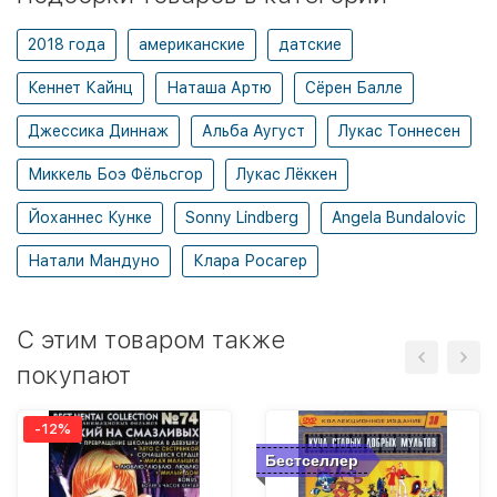
2018 года
американские
датские
Кеннет Кайнц
Наташа Артю
Сёрен Балле
Джессика Диннаж
Альба Аугуст
Лукас Тоннесен
Миккель Боэ Фёльсгор
Лукас Лёккен
Йоханнес Кунке
Sonny Lindberg
Angela Bundalovic
Натали Мандуно
Клара Росагер
C этим товаром также
покупают
-12%
Бестселлер