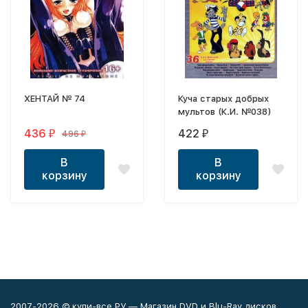
ХЕНТАЙ № 74
Куча старых добрых
мультов (К.И. №038)
436
422
496
₽
₽
₽
В
В
корзину
корзину
2007-2026 © купи-все.РУ — Магазин DVD и Blu-Ray дисков