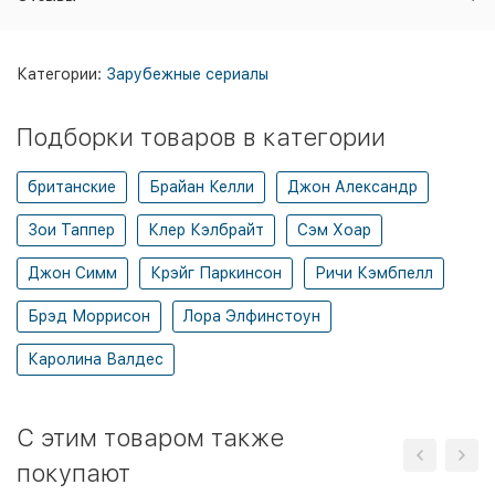
Категории:
Зарубежные сериалы
Подборки товаров в категории
британские
Брайан Келли
Джон Александр
Зои Таппер
Клер Кэлбрайт
Сэм Хоар
Джон Симм
Крэйг Паркинсон
Ричи Кэмбпелл
Брэд Моррисон
Лора Элфинстоун
Каролина Валдес
C этим товаром также
покупают