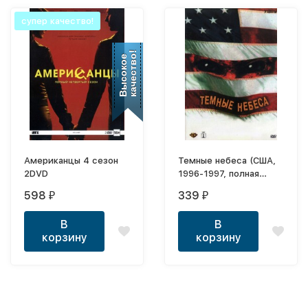
супер качество!
качество!
Высокое
Американцы 4 сезон
Темные небеса (США,
2DVD
1996-1997, полная
версия, 20 серий)
598
339
₽
₽
В
В
корзину
корзину