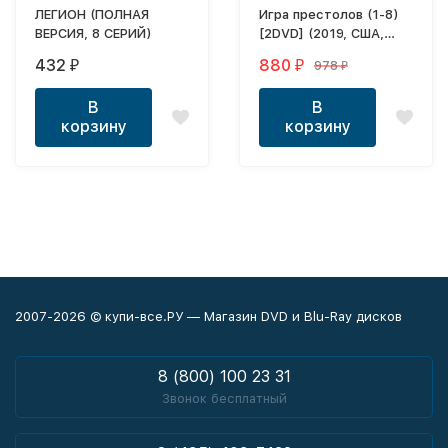
ЛЕГИОН (ПОЛНАЯ
Игра престолов (1-8)
ВЕРСИЯ, 8 СЕРИЙ)
[2DVD] (2019, США,
Великобритания,
432
880
978
₽
₽
₽
сериал, фэнтези,
сезон 1-8, 73 серий,
В
В
полная версия.)
корзину
корзину
2007-2026 © купи-все.РУ — Магазин DVD и Blu-Ray дисков
8 (800) 100 23 31
Звонок бесплатный