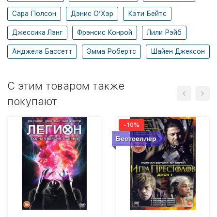
Сара Полсон
Дэнис О’Хэр
Кэти Бейтс
Джессика Лэнг
Фрэнсис Конрой
Лили Рэйб
Анджела Бассетт
Эмма Робертс
Шайен Джексон
C этим товаром также
покупают
-10%
Бестселлер