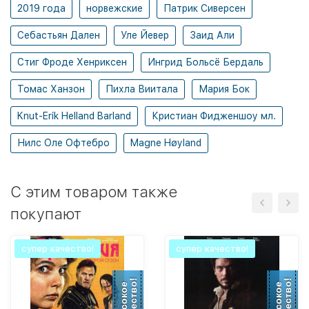
2019 года
норвежские
Патрик Сиверсен
Себастьян Дален
Уле Йевер
Заид Али
Стиг Фроде Хенриксен
Ингрид Больсё Бердаль
Томас Ханзон
Пихла Виитала
Мария Бок
Knut-Erik Helland Barland
Кристиан Фидженшоу мл.
Нилс Оле Офтебро
Magne Høyland
C этим товаром также
покупают
супер качество!
супер качество!
качество!
качество!
Высокое
Высокое