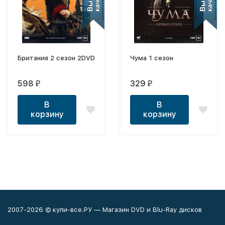
Британия 2 сезон 2DVD
Чума 1 сезон
598
329
₽
₽
В
В
корзину
корзину
2007-2026 © купи-все.РУ — Магазин DVD и Blu-Ray дисков