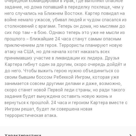
очередной командировки в Ирак, где выполнял опасное
задание, но дома попавший в переделку похлеще, чем у
него случались на Ближнем Востоке. Картер повидал на
войне немало ужасов, убивал людей и чудом спасался из
столкновений с врагами. Теперь он дома, но мыслями до
сих пор там – в бою. Однако теперь это уже не мысли из
прошлого – ближайшие 24 часа станут самым опасным
приключением для героя. Террористы планируют новую
атаку на США, но для начала хотят наказать всех
принимавших участие в ликвидации их лидера. Друзья
Картера гибнут один за другим, скоро очередь дойдёт и
до него. Чтобы выжить герою нужно объединиться со
своим бывшим боссом Ребеккой Ингрэм, которая уже
занимается совсем другими делами и даже, возможно,
скоро станет новой Первой леди страны, но ради такого
задания будет вынуждена оставить новую жизнь и
вернуться к прошлой. 24 часа и героизм Картера вместе с
Ингрэм решат, будет ли совершена новая
террористическая атака.
Характеристики