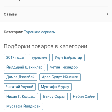
Отзывы
Категории:
Турецкие сериалы
Подборки товаров в категории
2017 года
турецкие
Улуч Байрактар
Йылдырай Шахинлер
Четин Текиндор
Дамла Джолбай
Арас Булут Ийнемли
Чагатай Улусой
Мустафа Угурлу
Нихал Г. Колдаш
Бенсу Сорал
Небил Сайин
Мустафа Йилдиран