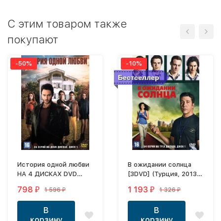
C этим товаром также
покупают
-50%
-10%
Бестселлер
История одной любви
В ожидании солнца
НА 4 ДИСКАХ DVD
[3DVD] (Турция, 2013-
(Турция, 2013-2014,
2014, полная версия,
798
1 193
1 596
1 326
₽
₽
₽
₽
полная версия, 36
54 серии)
серий)
В
В
корзину
корзину