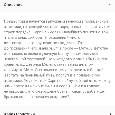
Описание
Предыстория начнется выпускным вечером в полицейской
академии, готовящей честных, порядочных, сильных духом
страж порядка. Сарп не имел ни малейшего понятия о том,
что его младший брат (похищенный много
лет назад) — его соученик по академии. Так,
до похищения, его звали Умут, а после — Мете. В детстве
его насильно ввели в уличную банду, занимающуюся
нелегальной торговлей. Но у каждого должен быть ангел-
хранитель… Девочка Мелек станет таким ангелом
для Умута-Мете. Она поможет ему покончить с бандой
и встать на правильный путь, поступив в полицейскую
академию. Умут-Мете и Сарп не найдут общий язык, между
ними постоянные конфликты и ссоры…. Им и в голову
не приходит, что они родные братья. Какая судьба ждет
братьев после окончания академии?
Характеристики