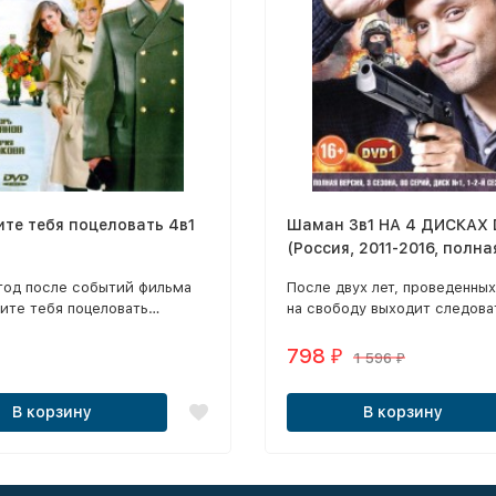
те тебя поцеловать 4в1
Шаман 3в1 НА 4 ДИСКАХ
(Россия, 2011-2016, полна
версия, 3 сезона, 80 сери
год после событий фильма
После двух лет, проведенных
ите тебя поцеловать…
на свободу выходит следова
в котором Власов с честью
СКП Иван Шаманов. У него ес
з истории с «генеральской
коллеги, азарт и работа, а т
798
₽
1 596
₽
. Теперь он восстановлен в
скверный характер и отличн
олковника. Генерал же
чувство юмора.
В корзину
В корзину
ся к «повышению» и
учному выходу на пенсию.