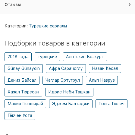
Отзывы
Категории:
Турецкие сериалы
Подборки товаров в категории
2018 года
турецкие
Алптекин Бозкурт
Günay Günaydin
Афра Сарачоглу
Назан Кесал
Дениз Байсал
Чаглар Эртугрул
Альп Навруз
Хазал Тюресан
Идрис Неби Ташкан
Махир Гюнширай
Эджем Балтаджи
Толга Гюлеч
Гёкчен Уста