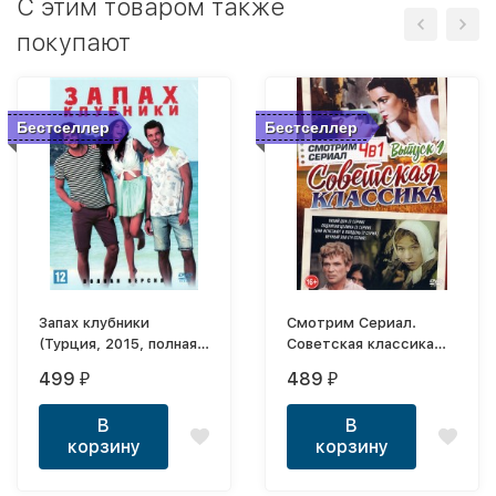
C этим товаром также
покупают
Бестселлер
Бестселлер
Запах клубники
Смотрим Сериал.
(Турция, 2015, полная
Советская классика
версия)
выпуск 1
499
489
₽
₽
В
В
корзину
корзину